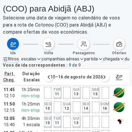
(COO) para Abidjã (ABJ)
Selecione uma data de viagem no calendário de voos
para a rota de Cotonou (COO) para Abidjã (ABJ) e
compare ofertas de voos económicas.
ida
volta
passageiros
ofertas
filtros
escalas
companhias aéreas
partida
chegada
dur
Filtros ativos
nenhum
Voos de ida correspondentes
9
de
9
part.
duração
e agosto de 2026
10–16 de agosto de 2026
17–23 d
cheg.
escalas
11:45
1h 25min
TER
QUI
SÁB
11
13
15
12:10
non-stop
11:50
1h 25min
SEG
QUA
SEX
DOM
10
12
14
16
12:15
non-stop
12:05
4h 35min
SEG
TER
QUI
10
11
13
15:40
1
escala