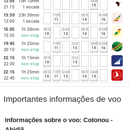
12:05
10h 10min
SÁB
15
21:15
1
escala
13:30
23h 30min
TER
SEX
DOM
11
14
16
12:00
1
escala
15:05
1h 30min
SEG
QUA
SEX
DOM
10
12
14
16
15:35
non-stop
19:45
1h 25min
TER
QUI
SÁB
DOM
11
13
15
16
20:10
non-stop
22:15
1h 15min
SEG
QUI
10
13
22:30
non-stop
22:15
1h 25min
SEG
TER
QUA
SEX
SÁB
10
11
12
14
15
22:40
non-stop
Importantes informações de voo
Informações sobre o voo: Cotonou -
Abidjã