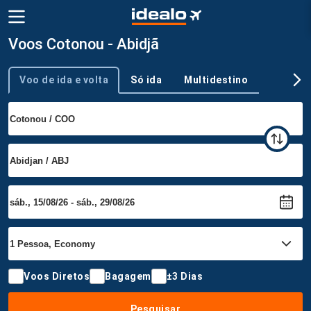
Voos Cotonou - Abidjã
Voo de ida e volta
Só ida
Multidestino
Tipo de viagem
Voos Diretos
Bagagem
±3 Dias
Pesquisar