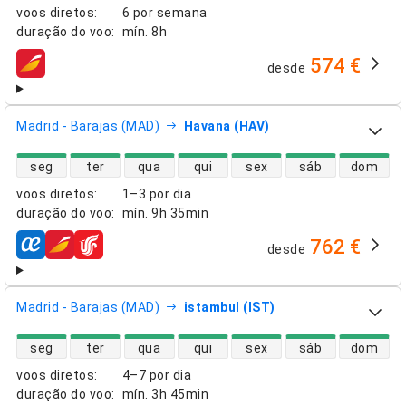
voos diretos
:
6 por semana
duração do voo
:
mín.
8h
574 €
desde
companhias aéreas
Madrid - Barajas (MAD)
Havana (HAV)
disponibilidade de voos diretos
seg
ter
qua
qui
sex
sáb
dom
voos diretos
:
1–3 por dia
duração do voo
:
mín.
9h 35min
762 €
desde
companhias aéreas
Madrid - Barajas (MAD)
istambul (IST)
disponibilidade de voos diretos
seg
ter
qua
qui
sex
sáb
dom
voos diretos
:
4–7 por dia
duração do voo
:
mín.
3h 45min