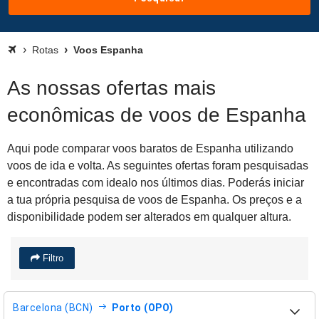
Rotas
Voos Espanha
As nossas ofertas mais
econômicas de voos de Espanha
Aqui pode comparar voos baratos de Espanha utilizando
voos de ida e volta. As seguintes ofertas foram pesquisadas
e encontradas com idealo nos últimos dias. Poderás iniciar
a tua própria pesquisa de voos de Espanha. Os preços e a
disponibilidade podem ser alterados em qualquer altura.
Filtro
Barcelona (BCN)
Porto (OPO)