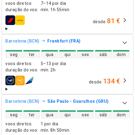
voos diretos
:
7–14 por dia
duração do voo
:
mín.
1h 55min
81 €
desde
companhias aéreas
Barcelona (BCN)
Frankfurt (FRA)
disponibilidade de voos diretos
seg
ter
qua
qui
sex
sáb
dom
voos diretos
:
5–13 por dia
duração do voo
:
mín.
2h
134 €
desde
companhias aéreas
Barcelona (BCN)
São Paulo - Guarulhos (GRU)
disponibilidade de voos diretos
seg
ter
qua
qui
sex
sáb
dom
voos diretos
:
1 por dia
duração do voo
:
mín.
8h 50min