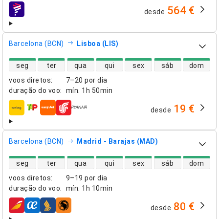
564 €
desde
companhias aéreas
Barcelona (BCN)
Lisboa (LIS)
disponibilidade de voos diretos
seg
ter
qua
qui
sex
sáb
dom
voos diretos
:
7–20 por dia
duração do voo
:
mín.
1h 50min
19 €
desde
companhias aéreas
Barcelona (BCN)
Madrid - Barajas (MAD)
disponibilidade de voos diretos
seg
ter
qua
qui
sex
sáb
dom
voos diretos
:
9–19 por dia
duração do voo
:
mín.
1h 10min
80 €
desde
companhias aéreas