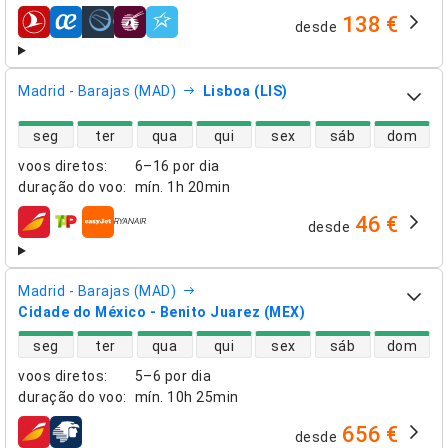
138 €
desde
companhias aéreas
Madrid - Barajas (MAD)
Lisboa (LIS)
disponibilidade de voos diretos
seg
ter
qua
qui
sex
sáb
dom
voos diretos
:
6–16 por dia
duração do voo
:
mín.
1h 20min
46 €
desde
companhias aéreas
Madrid - Barajas (MAD)
Cidade do México - Benito Juarez (MEX)
disponibilidade de voos diretos
seg
ter
qua
qui
sex
sáb
dom
voos diretos
:
5–6 por dia
duração do voo
:
mín.
10h 25min
656 €
desde
companhias aéreas