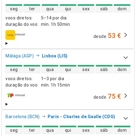
disponibilidade de voos diretos
seg
ter
qua
qui
sex
sáb
dom
voos diretos
:
5–14 por dia
duração do voo
:
mín.
1h 50min
53 €
desde
companhias aéreas
Málaga (AGP)
Lisboa (LIS)
disponibilidade de voos diretos
seg
ter
qua
qui
sex
sáb
dom
voos diretos
:
1–3 por dia
duração do voo
:
mín.
1h 15min
75 €
desde
companhias aéreas
Barcelona (BCN)
Paris - Charles de Gaulle (CDG)
disponibilidade de voos diretos
seg
ter
qua
qui
sex
sáb
dom