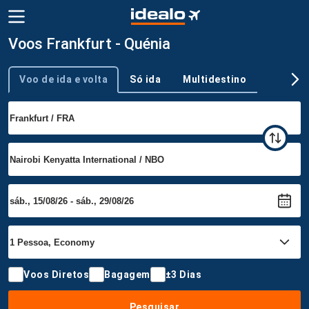
Voos Frankfurt - Quénia
Voo de ida e volta
Só ida
Multidestino
Tipo de viagem
Voos Diretos
Bagagem
±3 Dias
Pesquisar