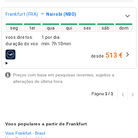
Frankfurt (FRA)
Nairobi (NBO)
disponibilidade de voos diretos
seg
ter
qua
qui
sex
sáb
dom
voos diretos
:
1 por dia
duração do voo
:
mín.
7h 10min
513 €
desde
companhias aéreas
Preços com base em pesquisas recentes, sujeitos a
alterações de última hora
Página
1 / 1
Voos populares a partir de Frankfurt
Voos Frankfurt - Brasil