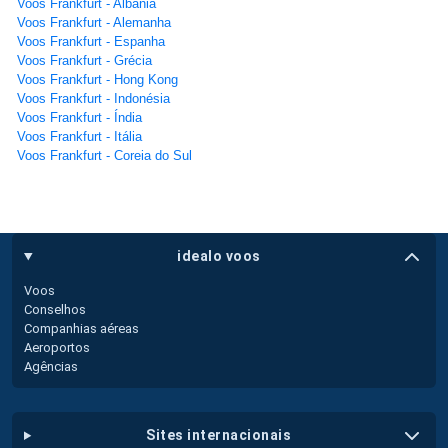
Voos Frankfurt - Albânia
Voos Frankfurt - Alemanha
Voos Frankfurt - Espanha
Voos Frankfurt - Grécia
Voos Frankfurt - Hong Kong
Voos Frankfurt - Indonésia
Voos Frankfurt - Índia
Voos Frankfurt - Itália
Voos Frankfurt - Coreia do Sul
idealo voos
Voos
Conselhos
Companhias aéreas
Aeroportos
Agências
sites internacionais