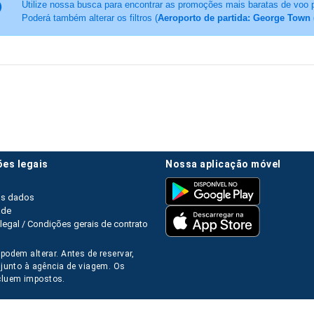
Utilize nossa busca para encontrar as promoções mais baratas de voo 
Poderá também alterar os filtros (
Aeroporto de partida: George Town
ões legais
nossa aplicação móvel
os dados
ade
legal / Condições gerais de contrato
podem alterar. Antes de reservar,
s junto à agência de viagem. Os
luem impostos.