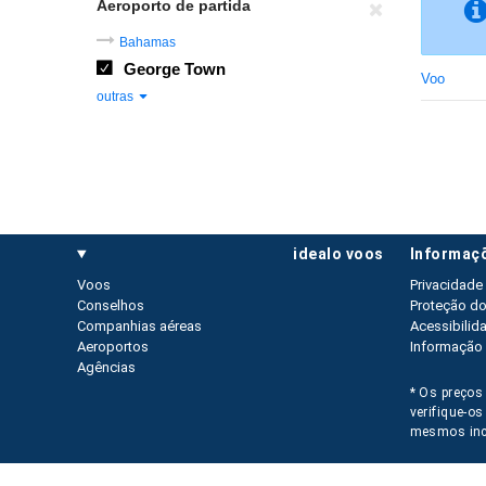
Aeroporto de partida
Bahamas
George Town
Voo
outras
idealo voos
informaç
Voos
Privacidade
Conselhos
Proteção d
Companhias aéreas
Acessibilid
Aeroportos
Informação 
Agências
* Os preços 
verifique-o
mesmos inc