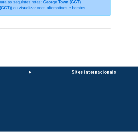
para as seguintes rotas:
George Town (GGT)
 (GGT)
) ou visualizar voos alternativos e baratos.
sites internacionais