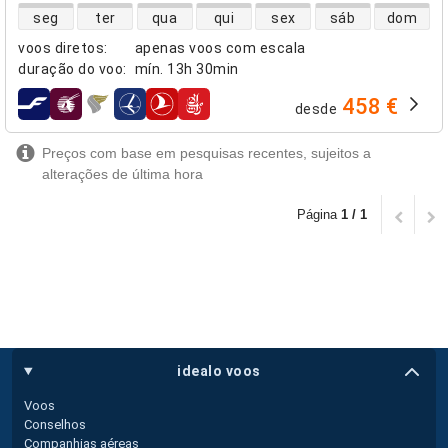
disponibilidade de voos diretos
seg
ter
qua
qui
sex
sáb
dom
voos diretos
:
apenas voos com escala
duração do voo
:
mín.
13h 30min
458 €
desde
companhias aéreas
Preços com base em pesquisas recentes, sujeitos a
alterações de última hora
Página
1 / 1
idealo voos
Voos
Conselhos
Companhias aéreas