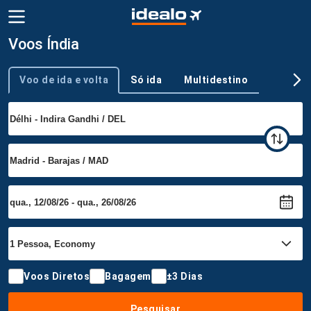
Voos Índia
Voo de ida e volta
Só ida
Multidestino
Tipo de viagem
Voos Diretos
Bagagem
±3 Dias
Pesquisar