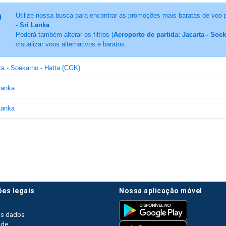
Utilize nossa busca para encontrar as promoções mais baratas de voo 
- Sri Lanka
Poderá também alterar os filtros (
Aeroporto de partida: Jacarta - Soe
visualizar voos alternativos e baratos.
ta - Soekarno - Hatta (CGK)
Lanka
Lanka
ões legais
nossa aplicação móvel
os dados
ade