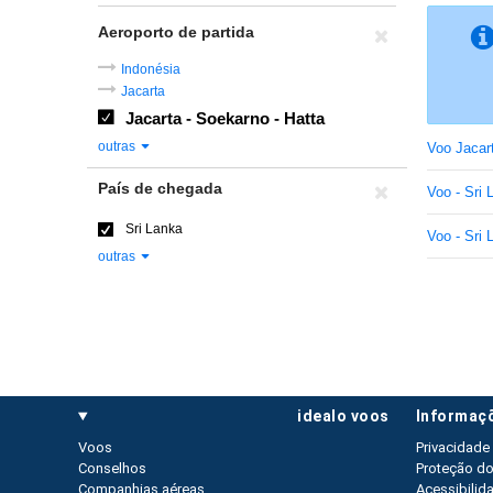
Aeroporto de partida
Indonésia
Jacarta
Jacarta - Soekarno - Hatta
outras
Voo Jacar
País de chegada
Voo - Sri 
Sri Lanka
Voo - Sri 
outras
idealo voos
informaç
Voos
Privacidade
Conselhos
Proteção d
Companhias aéreas
Acessibilid