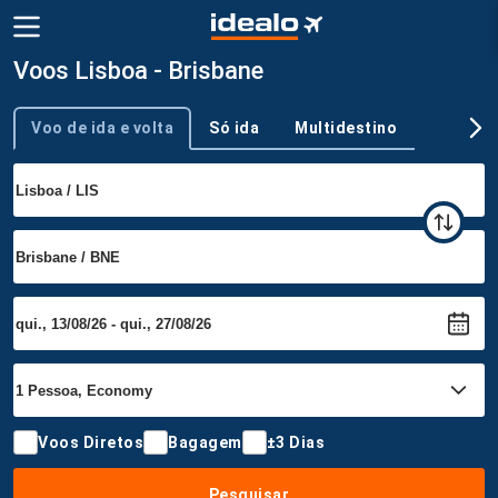
Voos Lisboa - Brisbane
Voo de ida e volta
Só ida
Multidestino
Tipo de viagem
Voos Diretos
Bagagem
±3 Dias
Pesquisar