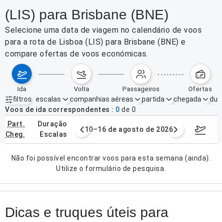
(LIS) para Brisbane (BNE)
Selecione uma data de viagem no calendário de voos
para a rota de Lisboa (LIS) para Brisbane (BNE) e
compare ofertas de voos económicas.
ida
volta
passageiros
ofertas
filtros
escalas
companhias aéreas
partida
chegada
dur
Filtros ativos
nenhum
Voos de ida correspondentes
0
de
0
part.
duração
e agosto de 2026
10–16 de agosto de 2026
17–23 d
cheg.
escalas
Não foi possível encontrar voos para esta semana (ainda).
Utilize o formulário de pesquisa.
Dicas e truques úteis para