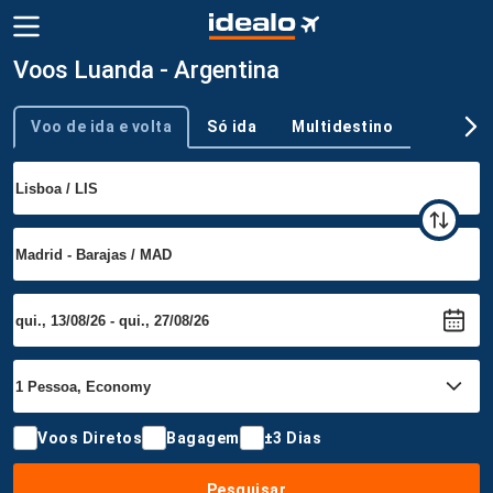
Voos Luanda - Argentina
Voo de ida e volta
Só ida
Multidestino
Tipo de viagem
Voos Diretos
Bagagem
±3 Dias
Pesquisar