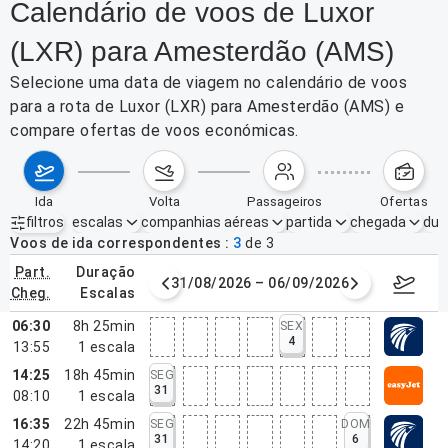
Calendário de voos de Luxor
(LXR) para Amesterdão (AMS)
Selecione uma data de viagem no calendário de voos
para a rota de Luxor (LXR) para Amesterdão (AMS) e
compare ofertas de voos económicas.
ida
volta
passageiros
ofertas
filtros
escalas
companhias aéreas
partida
chegada
dur
Filtros ativos
nenhum
Voos de ida correspondentes
3
de
3
part.
duração
de agosto de 2026
31/08/2026 – 06/09/2026
7–13 de
cheg.
escalas
06:30
8h 25min
SEX
4
13:55
1
escala
14:25
18h 45min
SEG
31
08:10
1
escala
16:35
22h 45min
SEG
DOM
31
6
14:20
1
escala