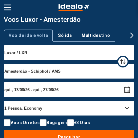
Voos Luxor - Amesterdão
Voo de ida e volta
Só ida
Multidestino
Tipo de viagem
Voos Diretos
Bagagem
±3 Dias
Pesquisar