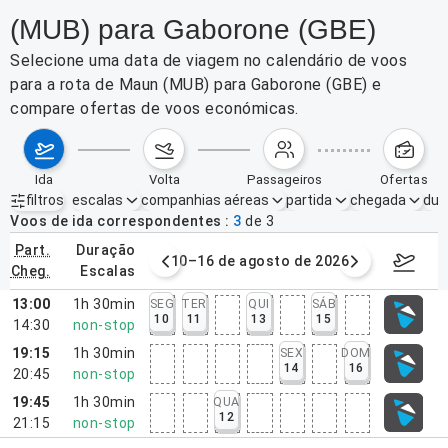
(MUB) para Gaborone (GBE)
Selecione uma data de viagem no calendário de voos
para a rota de Maun (MUB) para Gaborone (GBE) e
compare ofertas de voos económicas.
ida
volta
passageiros
ofertas
filtros
escalas
companhias aéreas
partida
chegada
dur
Filtros ativos
nenhum
Voos de ida correspondentes
3
de
3
part.
duração
e agosto de 2026
10–16 de agosto de 2026
17–23 d
cheg.
escalas
13:00
1h 30min
SEG
TER
QUI
SÁB
10
11
13
15
14:30
non-stop
19:15
1h 30min
SEX
DOM
14
16
20:45
non-stop
19:45
1h 30min
QUA
12
21:15
non-stop