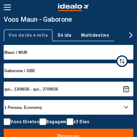
Voos Maun - Gaborone
Voo de ida e volta
Só ida
Multidestino
Tipo de viagem
Voos Diretos
Bagagem
±3 Dias
Pesquisar