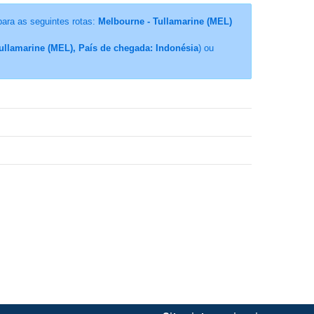
para as seguintes rotas:
Melbourne - Tullamarine (MEL)
Tullamarine (MEL), País de chegada: Indonésia
) ou