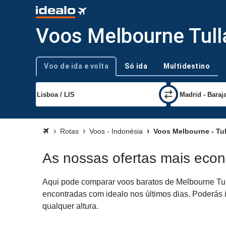
Voos Melbourne Tull
Voo de ida e volta
Só ida
Multidestino
Tipo de viagem
Rotas
Voos - Indonésia
Voos Melbourne - Tul
As nossas ofertas mais econ
Aqui pode comparar voos baratos de Melbourne Tull
encontradas com idealo nos últimos dias. Poderás i
qualquer altura.