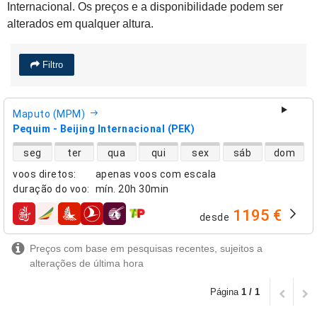
Internacional. Os preços e a disponibilidade podem ser
alterados em qualquer altura.
Filtro
Maputo (MPM)
Pequim - Beijing Internacional (PEK)
disponibilidade de voos diretos
seg
ter
qua
qui
sex
sáb
dom
voos diretos
:
apenas voos com escala
duração do voo
:
mín.
20h 30min
1195 €
desde
companhias aéreas
Preços com base em pesquisas recentes, sujeitos a
alterações de última hora
Página
1 / 1