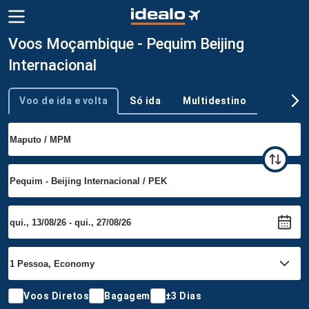
Voos Moçambique - Pequim Beijing
Internacional
Voo de ida e volta
Só ida
Multidestino
Tipo de viagem
Voos Diretos
Bagagem
±3 Dias