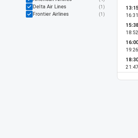
Delta Air Lines
(
1
)
13:1
Frontier Airlines
(
1
)
16:3
15:3
18:5
16:0
19:2
18:3
21:4