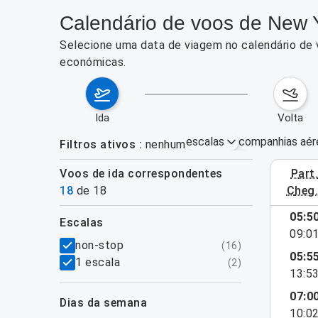
Calendário de voos de New Y
Selecione uma data de viagem no calendário de 
económicas.
ida
volta
escalas
companhias aér
Filtros ativos
nenhum
Voos de ida correspondentes
part
3–9 de ag
18
de
18
cheg
mostrar mais
05:5
escalas
09:0
filtros
non-stop
(
16
)
05:5
1 escala
(
2
)
13:5
07:0
dias da semana
10:0