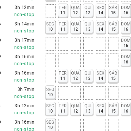
0
3h 12min
TER
QUA
QUI
SEX
SÁB
DOM
11
12
13
14
15
16
2
non-stop
6
3h 14min
SEG
TER
QUA
QUI
SEX
SÁB
DOM
10
11
12
13
14
15
16
0
non-stop
0
3h 17min
DOM
16
7
non-stop
9
3h 16min
DOM
16
5
non-stop
0
3h 16min
TER
QUA
QUI
SEX
SÁB
11
12
13
14
15
6
non-stop
1
3h 7min
SEG
10
8
non-stop
5
3h 12min
SEG
TER
QUA
QUI
SEX
SÁB
DOM
10
11
12
13
14
15
16
7
non-stop
0
3h 16min
SEG
10
6
non-stop