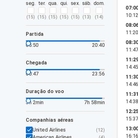
seg.
ter.
qua.
qui.
sex.
sáb.
dom.
07:0
10:1
(
15
)
(
15
)
(
15
)
(
15
)
(
15
)
(
13
)
(
14
)
08:0
11:2
partida
08:3
05:50
20:40
11:4
11:2
chegada
14:4
00:47
23:56
11:3
14:4
duração do voo
11:3
14:3
3h 2min
7h 58min
12:2
15:3
companhias aéreas
13:0
United Airlines
(
12
)
16:1
American Airlines
(
4
)