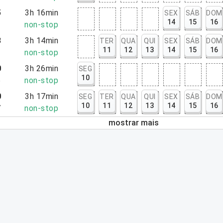
5
3h 16min
SEX
SÁB
DOM
14
15
16
1
non-stop
8
3h 14min
TER
QUA
QUI
SEX
SÁB
DOM
11
12
13
14
15
16
2
non-stop
0
3h 26min
SEG
10
6
non-stop
0
3h 17min
SEG
TER
QUA
QUI
SEX
SÁB
DOM
10
11
12
13
14
15
16
7
non-stop
mostrar mais