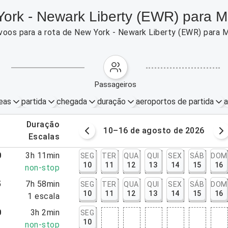
ork - Newark Liberty (EWR) para M
voos para a rota de New York - Newark Liberty (EWR) para 
passageiros
eas
partida
chegada
duração
aeroportos de partida
a
.
duração
osto de 2026
10–16 de agosto de 2026
.
escalas
0
3h 11min
SEG
TER
QUA
QUI
SEX
SÁB
DOM
10
11
12
13
14
15
16
1
non-stop
5
7h 58min
SEG
TER
QUA
QUI
SEX
SÁB
DOM
10
11
12
13
14
15
16
3
1
escala
0
3h 2min
SEG
10
2
non-stop