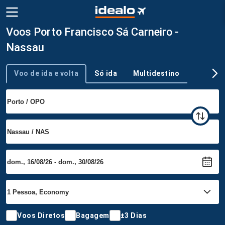
Voos Porto Francisco Sá Carneiro -
Nassau
Voo de ida e volta
Só ida
Multidestino
Tipo de viagem
Voos Diretos
Bagagem
±3 Dias