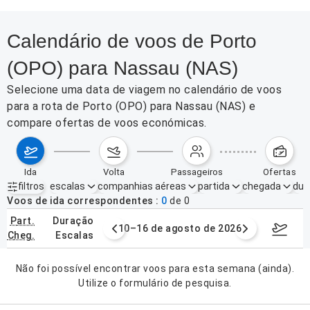
Calendário de voos de Porto
(OPO) para Nassau (NAS)
Selecione uma data de viagem no calendário de voos
para a rota de Porto (OPO) para Nassau (NAS) e
compare ofertas de voos económicas.
ida
volta
passageiros
ofertas
filtros
escalas
companhias aéreas
partida
chegada
dur
Filtros ativos
nenhum
Voos de ida correspondentes
0
de
0
part.
duração
e agosto de 2026
10–16 de agosto de 2026
17–23 d
cheg.
escalas
Não foi possível encontrar voos para esta semana (ainda).
Utilize o formulário de pesquisa.