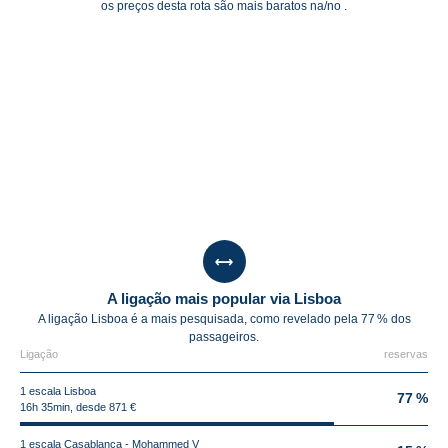
os preços desta rota são mais baratos na/no .
A ligação mais popular via Lisboa
A ligação Lisboa é a mais pesquisada, como revelado pela 77 % dos
passageiros.
Ligação
reservas
1 escala Lisboa
77 %
16h 35min, desde 871 €
1 escala Casablanca - Mohammed V