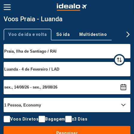
Voos Praia - Luanda
Voo de ida e volta
Só ida
Multidestino
Tipo de viagem
Voos Diretos
Bagagem
±3 Dias
Pesquisar