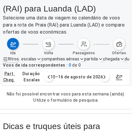
(RAI) para Luanda (LAD)
Selecione uma data de viagem no calendário de voos
para a rota de Praia (RAI) para Luanda (LAD) e compare
ofertas de voos económicas.
ida
volta
passageiros
ofertas
filtros
escalas
companhias aéreas
partida
chegada
dur
Filtros ativos
nenhum
Voos de ida correspondentes
0
de
0
part.
duração
e agosto de 2026
10–16 de agosto de 2026
17–23 d
cheg.
escalas
Não foi possível encontrar voos para esta semana (ainda).
Utilize o formulário de pesquisa.
Dicas e truques úteis para