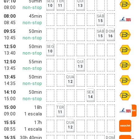
07:10
50min
SEG
TER
QUI
10
11
13
08:00
non-stop
08:00
45min
SÁB
15
08:45
non-stop
09:55
50min
SÁB
DOM
15
16
10:45
non-stop
12:50
50min
SEG
10
13:40
non-stop
12:50
55min
QUI
13
13:45
non-stop
13:45
50min
QUA
12
14:35
non-stop
14:10
50min
SEX
14
15:00
non-stop
15:00
18h
TER
11
09:00
1
escala
15:55
17h
QUA
12
08:55
1
escala
16:35
30h 40min
DOM