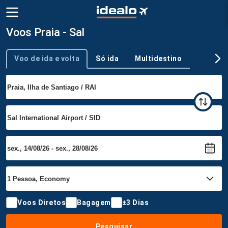
Voos Praia - Sal
Voo de ida e volta
Só ida
Multidestino
Tipo de viagem
Voos Diretos
Bagagem
±3 Dias
Pesquisar