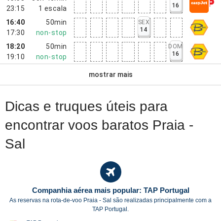
16
23:15
1
escala
16:40
50min
SEX
14
17:30
non-stop
18:20
50min
DOM
16
19:10
non-stop
mostrar mais
Dicas e truques úteis para
encontrar voos baratos Praia -
Sal
Companhia aérea mais popular: TAP Portugal
As reservas na rota-de-voo Praia - Sal são realizadas principalmente com a
TAP Portugal.