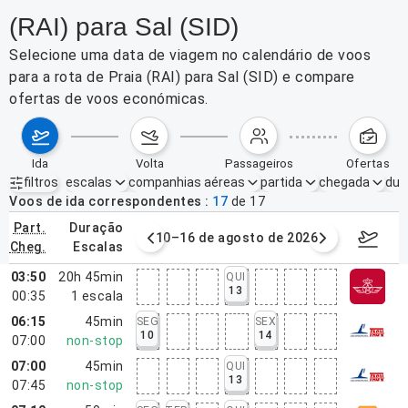
(RAI) para Sal (SID)
Selecione uma data de viagem no calendário de voos
para a rota de Praia (RAI) para Sal (SID) e compare
ofertas de voos económicas.
ida
volta
passageiros
ofertas
filtros
escalas
companhias aéreas
partida
chegada
dur
Filtros ativos
nenhum
Voos de ida correspondentes
17
de
17
part.
duração
e agosto de 2026
10–16 de agosto de 2026
17–23 d
cheg.
escalas
03:50
20h 45min
QUI
13
00:35
1
escala
06:15
45min
SEG
SEX
10
14
07:00
non-stop
07:00
45min
QUI
13
07:45
non-stop