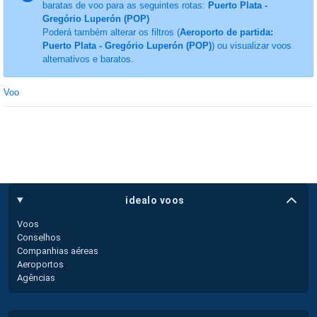
baratas de voo para as seguintes rotas:
Puerto Plata -
Gregório Luperón (POP)
Poderá também alterar os filtros (
Aeroporto de partida:
Puerto Plata - Gregório Luperón (POP)
) ou visualizar voos
alternativos e baratos.
Voo
idealo voos
Voos
Conselhos
Companhias aéreas
Aeroportos
Agências