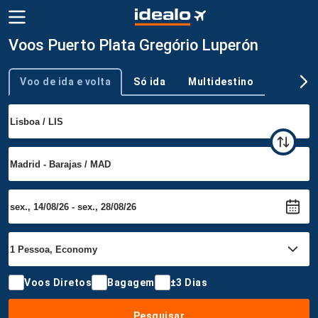
Voos Puerto Plata Gregório Luperón
Voo de ida e volta
Só ida
Multidestino
Tipo de viagem
Voos Diretos
Bagagem
±3 Dias
Pesquisar