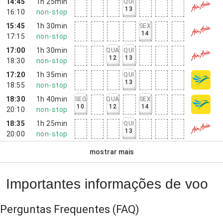
14:45
1h 25min
QUI
13
16:10
non-stop
15:45
1h 30min
SEX
14
17:15
non-stop
17:00
1h 30min
QUA
QUI
12
13
18:30
non-stop
17:20
1h 35min
QUI
13
18:55
non-stop
18:30
1h 40min
SEG
QUA
SEX
10
12
14
20:10
non-stop
18:35
1h 25min
QUI
13
20:00
non-stop
mostrar mais
Importantes informações de voo
Perguntas Frequentes
(FAQ)