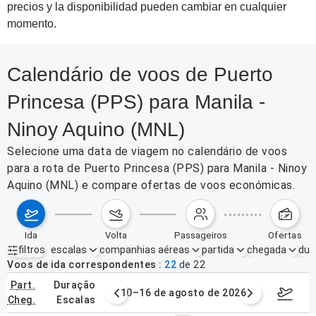
precios y la disponibilidad pueden cambiar en cualquier
momento.
Calendário de voos de Puerto
Princesa (PPS) para Manila -
Ninoy Aquino (MNL)
Selecione uma data de viagem no calendário de voos
para a rota de Puerto Princesa (PPS) para Manila - Ninoy
Aquino (MNL) e compare ofertas de voos económicas.
ida
volta
passageiros
ofertas
filtros
escalas
companhias aéreas
partida
chegada
dur
Filtros ativos
nenhum
Voos de ida correspondentes
22
de
22
part.
duração
e agosto de 2026
10–16 de agosto de 2026
17–23 d
cheg.
escalas