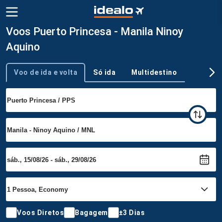
Voos Puerto Princesa - Manila Ninoy
Aquino
Voo de ida e volta
Só ida
Multidestino
Tipo de viagem
Voos Diretos
Bagagem
±3 Dias