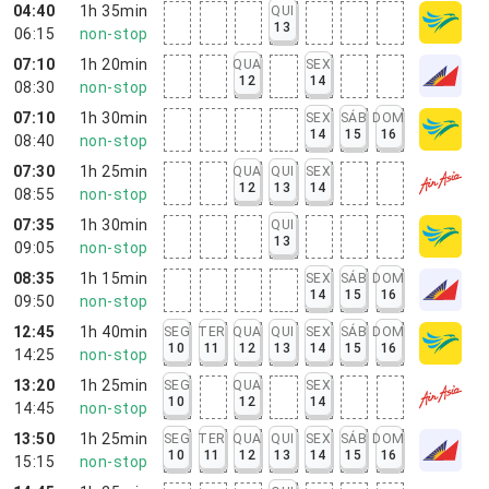
04:40
1h 35min
QUI
13
06:15
non-stop
07:10
1h 20min
QUA
SEX
12
14
08:30
non-stop
07:10
1h 30min
SEX
SÁB
DOM
14
15
16
08:40
non-stop
07:30
1h 25min
QUA
QUI
SEX
12
13
14
08:55
non-stop
07:35
1h 30min
QUI
13
09:05
non-stop
08:35
1h 15min
SEX
SÁB
DOM
14
15
16
09:50
non-stop
12:45
1h 40min
SEG
TER
QUA
QUI
SEX
SÁB
DOM
10
11
12
13
14
15
16
14:25
non-stop
13:20
1h 25min
SEG
QUA
SEX
10
12
14
14:45
non-stop
13:50
1h 25min
SEG
TER
QUA
QUI
SEX
SÁB
DOM
10
11
12
13
14
15
16
15:15
non-stop