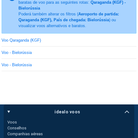
baratas de voo para as seguintes rotas:
Qaraganda (KGF) -
Bielorússia
Poderá também alterar os filtros (
Aeroporto de partida:
Qaraganda (KGF), País de chegada: Bielorússia
) ou
visualizar voos alternativos e baratos.
Voo Qaraganda (KGF)
Voo - Bielorússia
Voo - Bielorússia
idealo voos
Voos
Conselhos
Companhias aéreas