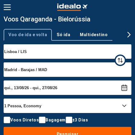
Voos Qaraganda - Bielorússia
Voo de ida e volta
Só ida
Multidestino
Tipo de viagem
Voos Diretos
Bagagem
±3 Dias
Pesquisar