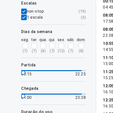
mostrar mais
00:1
escalas
04:4
filtros
non-stop
(
19
)
08:0
1 escala
(
3
)
17:5
08:0
dias da semana
23:3
seg.
ter.
qua.
qui.
sex.
sáb.
dom.
10:5
14:5
(
7
)
(
7
)
(
8
)
(
7
)
(
12
)
(
7
)
(
8
)
11:1
15:0
partida
11:2
00:15
22:25
15:2
12:0
chegada
16:1
01:00
23:38
12:2
16:3
duração do voo