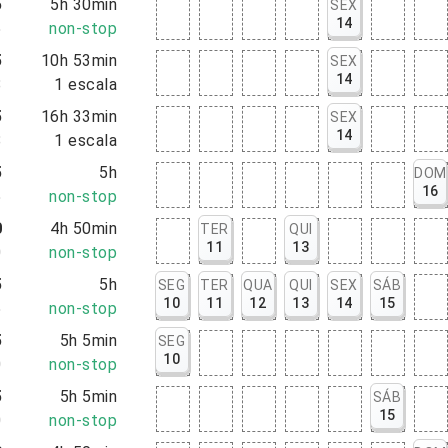
5
5h 30min
SEX
14
5
non-stop
5
10h 53min
SEX
14
8
1
escala
5
16h 33min
SEX
14
8
1
escala
5
5h
DOM
16
5
non-stop
0
4h 50min
TER
QUI
11
13
0
non-stop
5
5h
SEG
TER
QUA
QUI
SEX
SÁB
10
11
12
13
14
15
5
non-stop
5
5h 5min
SEG
10
0
non-stop
5
5h 5min
SÁB
15
0
non-stop