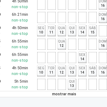
0
4h 50min
DOM
16
0
non-stop
0
6h 21min
DOM
16
1
non-stop
0
4h 50min
SEG
TER
QUA
QUI
SEX
SÁB
10
11
12
13
14
15
0
non-stop
5
6h 55min
QUA
DOM
12
16
0
non-stop
0
6h 55min
SEX
14
5
non-stop
5
4h 50min
SEG
TER
QUA
QUI
SEX
SÁB
DOM
10
11
12
13
14
15
16
5
non-stop
0
5h 5min
QUI
13
5
non-stop
mostrar mais