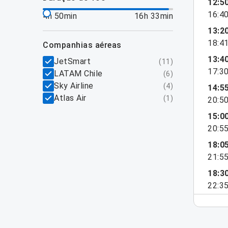
12:5
16:4
4h 50min
16h 33min
13:2
18:4
companhias aéreas
13:4
JetSmart
(
11
)
17:3
LATAM Chile
(
6
)
Sky Airline
(
4
)
14:5
Atlas Air
(
1
)
20:5
15:0
20:5
18:0
21:5
18:3
22:3