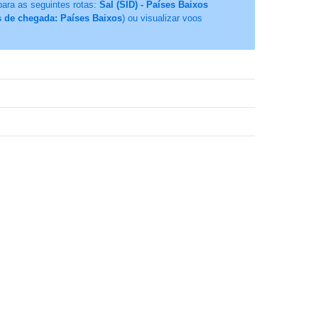
para as seguintes rotas:
Sal (SID) - Países Baixos
ís de chegada: Países Baixos
) ou visualizar voos