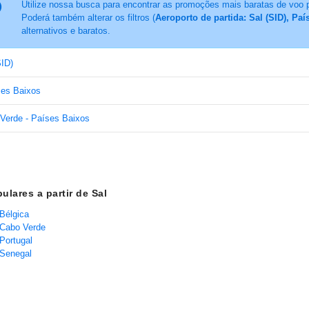
Utilize nossa busca para encontrar as promoções mais baratas de voo 
Poderá também alterar os filtros (
Aeroporto de partida: Sal (SID), Pa
alternativos e baratos.
SID)
ses Baixos
Verde - Países Baixos
ulares a partir de Sal
 Bélgica
 Cabo Verde
Portugal
 Senegal