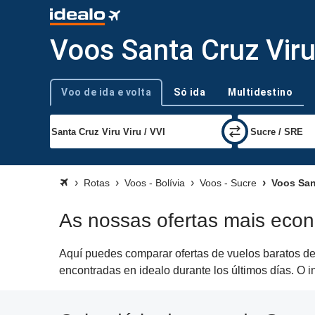
Voos Santa Cruz Viru
Voo de ida e volta
Só ida
Multidestino
Tipo de viagem
Rotas
Voos - Bolívia
Voos - Sucre
Voos Sant
As nossas ofertas mais econ
Aquí puedes comparar ofertas de vuelos baratos de 
encontradas en idealo durante los últimos días. O 