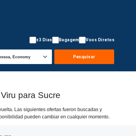
±3 Dias
Bagagem
Voos Diretos
Pesquisar
Viru para Sucre
uelta. Las siguientes ofertas fueron buscadas y
disponibilidad pueden cambiar en cualquier momento.