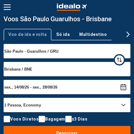
Voos São Paulo Guarulhos - Brisbane
Voo de ida e volta
Só ida
Multidestino
Tipo de viagem
Voos Diretos
Bagagem
±3 Dias
Pesquisar