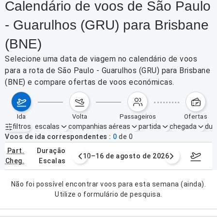
Calendário de voos de São Paulo
- Guarulhos (GRU) para Brisbane
(BNE)
Selecione uma data de viagem no calendário de voos
para a rota de São Paulo - Guarulhos (GRU) para Brisbane
(BNE) e compare ofertas de voos económicas.
ida
volta
passageiros
ofertas
filtros
escalas
companhias aéreas
partida
chegada
dur
Filtros ativos
nenhum
Voos de ida correspondentes
0
de
0
part.
duração
e agosto de 2026
10–16 de agosto de 2026
17–23 d
cheg.
escalas
Não foi possível encontrar voos para esta semana (ainda).
Utilize o formulário de pesquisa.