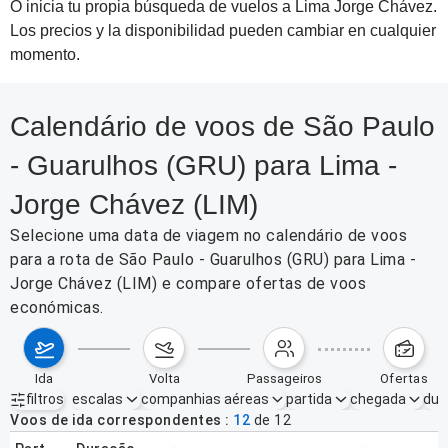
O inicia tu propia búsqueda de vuelos a Lima Jorge Chávez.
Los precios y la disponibilidad pueden cambiar en cualquier
momento.
Calendário de voos de São Paulo
- Guarulhos (GRU) para Lima -
Jorge Chávez (LIM)
Selecione uma data de viagem no calendário de voos
para a rota de São Paulo - Guarulhos (GRU) para Lima -
Jorge Chávez (LIM) e compare ofertas de voos
económicas.
ida
volta
passageiros
ofertas
filtros
escalas
companhias aéreas
partida
chegada
dur
Filtros ativos
nenhum
Voos de ida correspondentes
12
de
12