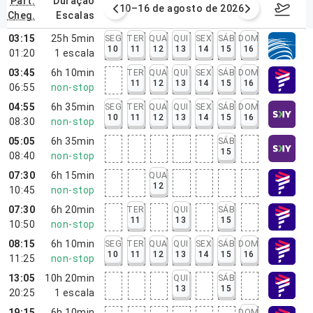
part.
duração
e agosto de 2026
10–16 de agosto de 2026
17–23 d
cheg.
escalas
03:15
25h 5min
SEG
TER
QUA
QUI
SEX
SÁB
DOM
10
11
12
13
14
15
16
01:20
1
escala
03:45
6h 10min
TER
QUA
QUI
SEX
SÁB
DOM
11
12
13
14
15
16
06:55
non-stop
04:55
6h 35min
SEG
TER
QUA
QUI
SEX
SÁB
DOM
10
11
12
13
14
15
16
08:30
non-stop
05:05
6h 35min
SÁB
15
08:40
non-stop
07:30
6h 15min
QUA
12
10:45
non-stop
07:30
6h 20min
TER
QUI
SÁB
11
13
15
10:50
non-stop
08:15
6h 10min
SEG
TER
QUA
QUI
SEX
SÁB
DOM
10
11
12
13
14
15
16
11:25
non-stop
13:05
10h 20min
QUI
SÁB
13
15
20:25
1
escala
19:15
6h 10min
DOM