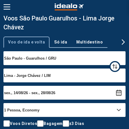
Voos São Paulo Guarulhos - Lima Jorge
Chávez
Voo de ida e volta
Só ida
Multidestino
Tipo de viagem
Voos Diretos
Bagagem
±3 Dias