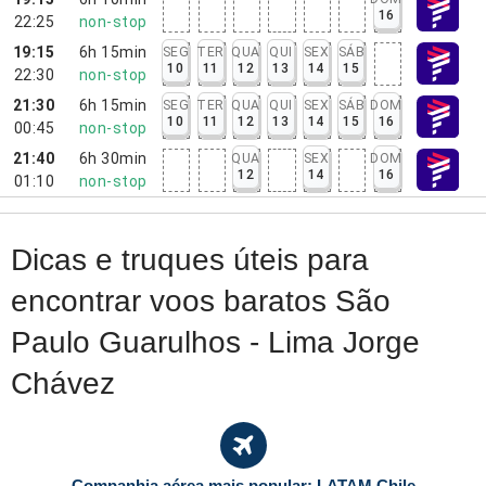
16
22:25
non-stop
19:15
6h 15min
SEG
TER
QUA
QUI
SEX
SÁB
10
11
12
13
14
15
22:30
non-stop
21:30
6h 15min
SEG
TER
QUA
QUI
SEX
SÁB
DOM
10
11
12
13
14
15
16
00:45
non-stop
21:40
6h 30min
QUA
SEX
DOM
12
14
16
01:10
non-stop
Dicas e truques úteis para
encontrar voos baratos São
Paulo Guarulhos - Lima Jorge
Chávez
Companhia aérea mais popular: LATAM Chile