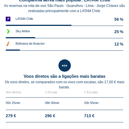
As reservas na rota-de-voo São Paulo - Guarulhos - Lima - Jorge Chávez são
realizadas principalmente com a LATAM Chile.
LATAM Chile
56 %
Sky Airline
25 %
Boliviana de Aviacion
12 %
Voos diretos são a ligações mais baratas
Os voos diretos, se comparados com os voos com escalas, são 17,00 € mais
barato.
Voo diretos
1 Escala
2 Escalas
05h 25min
08h 00min
20h 55min
279 €
296 €
713 €