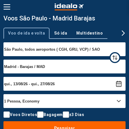
Voos São Paulo - Madrid Barajas
Voo de ida e volta
Só ida
Multidestino
Tipo de viagem
Voos Diretos
Bagagem
±3 Dias
Pesquisar