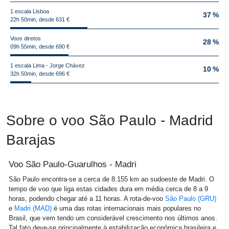
1 escala Lisboa
37 %
22h 50min, desde 631 €
Voos diretos
28 %
09h 55min, desde 690 €
1 escala Lima - Jorge Chávez
10 %
32h 50min, desde 696 €
Sobre o voo São Paulo - Madrid
Barajas
Voo São Paulo-Guarulhos - Madri
São Paulo encontra-se a cerca de 8.155 km ao sudoeste de Madri. O
tempo de voo que liga estas cidades dura em média cerca de 8 a 9
horas, podendo chegar até a 11 horas. A rota-de-voo
São Paulo (GRU)
e
Madri (MAD)
é uma das rotas internacionais mais populares no
Brasil, que vem tendo um considerável crescimento nos últimos anos.
Tal fato deve-se principalmente à estabilização econômica brasileira e