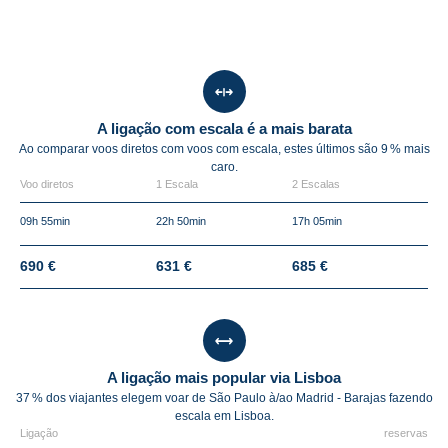
A ligação com escala é a mais barata
Ao comparar voos diretos com voos com escala, estes últimos são
9 %
mais
caro.
Voo diretos
1 Escala
2 Escalas
09h 55min
22h 50min
17h 05min
690 €
631 €
685 €
A ligação mais popular via Lisboa
37 % dos viajantes elegem voar de São Paulo à/ao Madrid - Barajas fazendo
escala em Lisboa.
Ligação
reservas