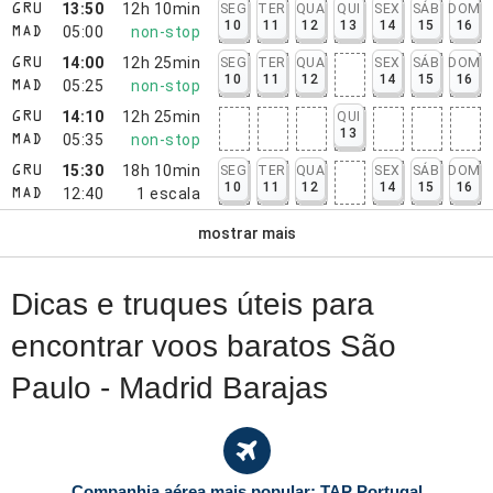
13:50
12h 10min
SEG
TER
QUA
QUI
SEX
SÁB
DOM
GRU
10
11
12
13
14
15
16
05:00
non-stop
MAD
14:00
12h 25min
SEG
TER
QUA
SEX
SÁB
DOM
GRU
10
11
12
14
15
16
05:25
non-stop
MAD
14:10
12h 25min
QUI
GRU
13
05:35
non-stop
MAD
15:30
18h 10min
SEG
TER
QUA
SEX
SÁB
DOM
GRU
10
11
12
14
15
16
12:40
1
escala
MAD
mostrar mais
Dicas e truques úteis para
encontrar voos baratos São
Paulo - Madrid Barajas
Companhia aérea mais popular: TAP Portugal