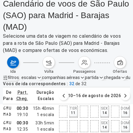
Calendário de voos de São Paulo
(SAO) para Madrid - Barajas
(MAD)
Selecione uma data de viagem no calendário de voos
para a rota de São Paulo (SAO) para Madrid - Barajas
(MAD) e compare ofertas de voos económicas.
ida
volta
passageiros
ofertas
filtros
escalas
companhias aéreas
partida
chegada
dur
Filtros ativos
nenhum
Voos de ida correspondentes
32
de
32
de
part.
duração
3–9 de agosto de 2026
10–16 de agosto de 2026
para
cheg.
escalas
00:30
15h 40min
TER
SEX
DOM
GRU
11
14
16
19:10
1
escala
MAD
00:30
33h 5min
SEX
DOM
GRU
14
16
12:35
1
escala
MAD