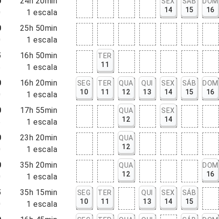
0
24h 20min
SEX
SÁB
DOM
14
15
16
0
1
escala
0
25h 50min
0
1
escala
5
16h 50min
TER
11
5
1
escala
0
16h 20min
SEG
TER
QUA
QUI
SEX
SÁB
DOM
10
11
12
13
14
15
16
0
1
escala
0
17h 55min
QUA
SEX
12
14
5
1
escala
0
23h 20min
QUA
12
0
1
escala
0
35h 20min
QUA
DOM
12
16
0
1
escala
5
35h 15min
SEG
TER
QUI
SEX
SÁB
10
11
13
14
15
0
1
escala