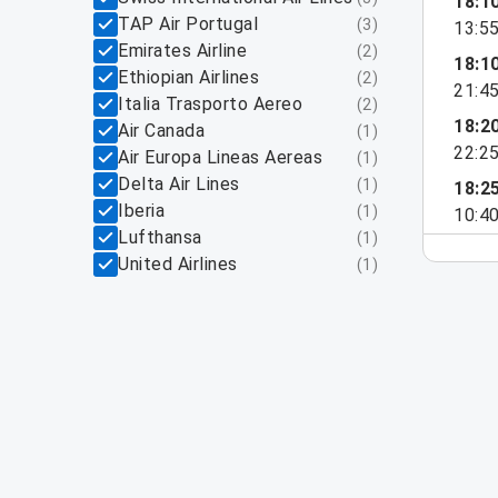
18:1
TAP Air Portugal
(
3
)
13:5
Emirates Airline
(
2
)
18:1
Ethiopian Airlines
(
2
)
21:4
Italia Trasporto Aereo
(
2
)
18:2
Air Canada
(
1
)
22:2
Air Europa Lineas Aereas
(
1
)
Delta Air Lines
(
1
)
18:2
Iberia
(
1
)
10:4
Lufthansa
(
1
)
United Airlines
(
1
)