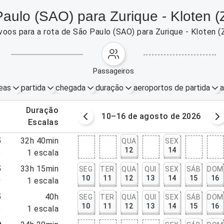
aulo (SAO) para Zurique - Kloten 
voos para a rota de São Paulo (SAO) para Zurique - Kloten
passageiros
eas
partida
chegada
duração
aeroportos de partida
a
.
duração
osto de 2026
10–16 de agosto de 2026
.
escalas
5
32h 40min
QUA
SEX
12
14
5
1
escala
5
33h 15min
SEG
TER
QUA
QUI
SEX
SÁB
DOM
10
11
12
13
14
15
16
0
1
escala
5
40h
SEG
TER
QUA
QUI
SEX
SÁB
DOM
10
11
12
13
14
15
16
5
1
escala