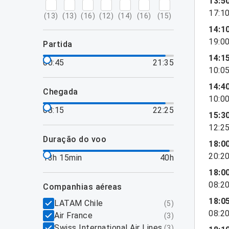
13:5
17:1
(
13
)
(
13
)
(
16
)
(
12
)
(
14
)
(
16
)
(
15
)
14:1
19:0
partida
14:1
00:45
21:35
10:0
14:4
chegada
10:0
08:15
22:25
15:3
12:2
duração do voo
18:0
20:2
13h 15min
40h
18:0
08:2
companhias aéreas
18:0
LATAM Chile
(
5
)
08:2
Air France
(
3
)
Swiss International Air Lines
(
3
)