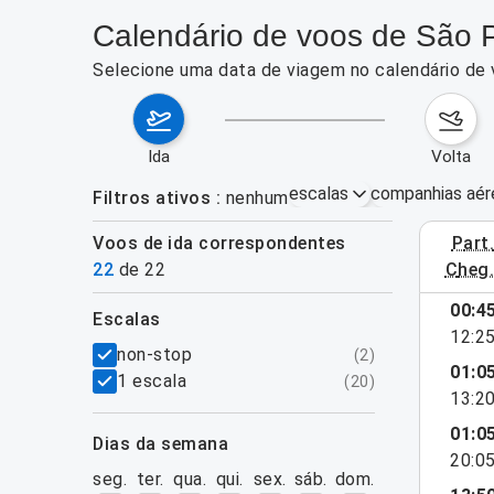
Calendário de voos de São P
Selecione uma data de viagem no calendário de 
ida
volta
escalas
companhias aér
Filtros ativos
nenhum
Voos de ida correspondentes
part
3–9 de ag
22
de
22
cheg
mostrar mais
00:4
escalas
12:2
filtros
non-stop
(
2
)
01:0
1 escala
(
20
)
13:2
01:0
dias da semana
20:0
seg.
ter.
qua.
qui.
sex.
sáb.
dom.