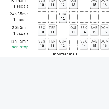
0
16h 45min
SEG
TER
QUA
QUI
SÁB
DOM
10
11
12
13
15
16
5
1
escala
0
24h 35min
QUA
12
5
1
escala
0
25h 5min
SEG
TER
QUI
SEX
SÁB
DOM
10
11
13
14
15
16
5
1
escala
5
13h 15min
SEG
TER
QUA
SEX
SÁB
DOM
10
11
12
14
15
16
0
non-stop
mostrar mais