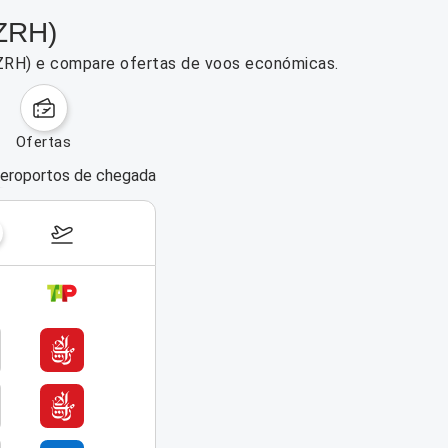
(ZRH)
 (ZRH) e compare ofertas de voos económicas.
ofertas
eroportos de chegada
dias da semana
17–23 de agosto de 2026