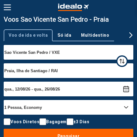
Voos Sao Vicente San Pedro - Praia
Voo de ida e volta
Só ida
Multidestino
Tipo de viagem
Voos Diretos
Bagagem
±3 Dias
Pesquisar