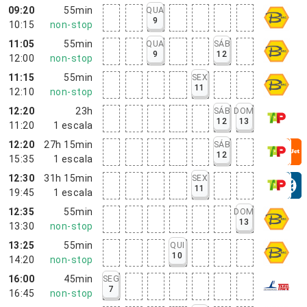
09:20
55min
QUA
9
10:15
non-stop
11:05
55min
QUA
SÁB
9
12
12:00
non-stop
11:15
55min
SEX
11
12:10
non-stop
12:20
23h
SÁB
DOM
12
13
11:20
1
escala
12:20
27h 15min
SÁB
12
15:35
1
escala
12:30
31h 15min
SEX
11
19:45
1
escala
12:35
55min
DOM
13
13:30
non-stop
13:25
55min
QUI
10
14:20
non-stop
16:00
45min
SEG
7
16:45
non-stop