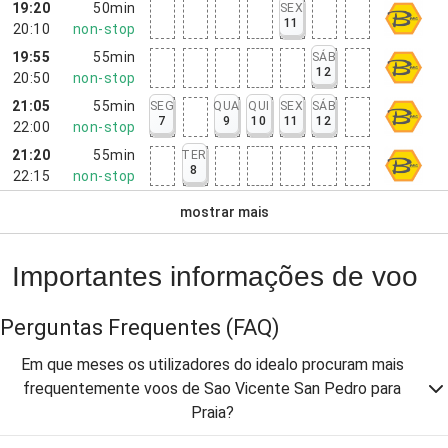
19:20
50min
SEX
11
20:10
non-stop
19:55
55min
SÁB
12
20:50
non-stop
21:05
55min
SEG
QUA
QUI
SEX
SÁB
7
9
10
11
12
22:00
non-stop
21:20
55min
TER
8
22:15
non-stop
mostrar mais
Importantes informações de voo
Perguntas Frequentes
(FAQ)
Em que meses os utilizadores do idealo procuram mais
frequentemente voos de Sao Vicente San Pedro para
Praia?