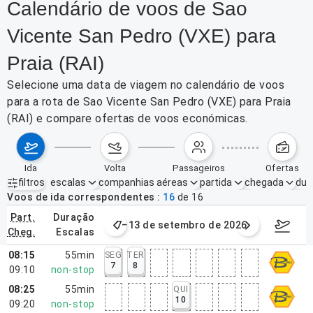
Calendário de voos de Sao
Vicente San Pedro (VXE) para
Praia (RAI)
Selecione uma data de viagem no calendário de voos
para a rota de Sao Vicente San Pedro (VXE) para Praia
(RAI) e compare ofertas de voos económicas.
ida
volta
passageiros
ofertas
filtros
escalas
companhias aéreas
partida
chegada
dur
Filtros ativos
nenhum
Voos de ida correspondentes
16
de
16
part.
duração
2026 – 06/09/2026
7–13 de setembro de 2026
14–20 de
cheg.
escalas
08:15
55min
SEG
TER
7
8
09:10
non-stop
08:25
55min
QUI
10
09:20
non-stop