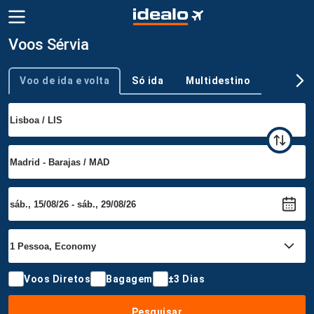
Voos Sérvia
Voo de ida e volta
Só ida
Multidestino
Tipo de viagem
Voos Diretos
Bagagem
±3 Dias
Pesquisar