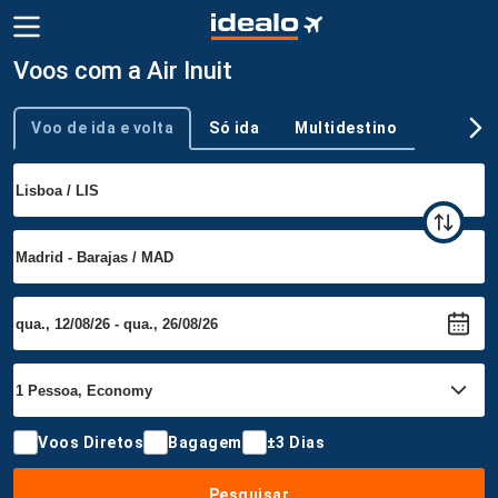
Voos com a Air Inuit
Voo de ida e volta
Só ida
Multidestino
Tipo de viagem
Voos Diretos
Bagagem
±3 Dias
Pesquisar