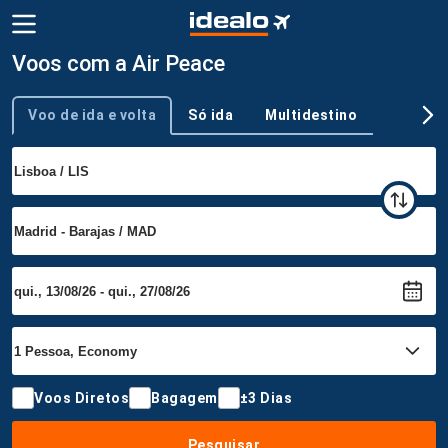
Voos com a Air Peace
Voo de ida e volta
Só ida
Multidestino
Tipo de viagem
Voos Diretos
Bagagem
±3 Dias
Pesquisar