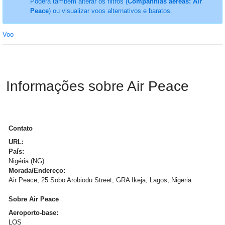
Poderá também alterar os filtros (
Companhias aéreas: Air
Peace
) ou visualizar voos alternativos e baratos.
Voo
Informações sobre Air Peace
Contato
URL:
País:
Nigéria (NG)
Morada/Endereço:
Air Peace, 25 Sobo Arobiodu Street, GRA Ikeja, Lagos, Nigeria
Sobre Air Peace
Aeroporto-base:
LOS