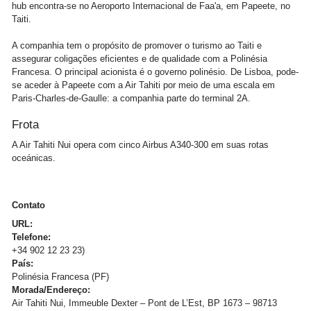
hub encontra-se no Aeroporto Internacional de Faa'a, em Papeete, no
Taiti.
A companhia tem o propósito de promover o turismo ao Taiti e
assegurar coligações eficientes e de qualidade com a Polinésia
Francesa. O principal acionista é o governo polinésio. De Lisboa, pode-
se aceder à Papeete com a Air Tahiti por meio de uma escala em
Paris-Charles-de-Gaulle: a companhia parte do terminal 2A.
Frota
A Air Tahiti Nui opera com cinco Airbus A340-300 em suas rotas
oceánicas.
Contato
URL:
Telefone:
+34 902 12 23 23)
País:
Polinésia Francesa (PF)
Morada/Endereço:
Air Tahiti Nui, Immeuble Dexter – Pont de L’Est, BP 1673 – 98713