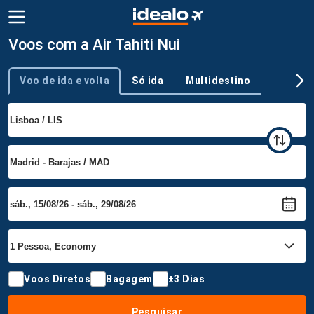
Voos com a Air Tahiti Nui
Voo de ida e volta
Só ida
Multidestino
Tipo de viagem
Voos Diretos
Bagagem
±3 Dias
Pesquisar