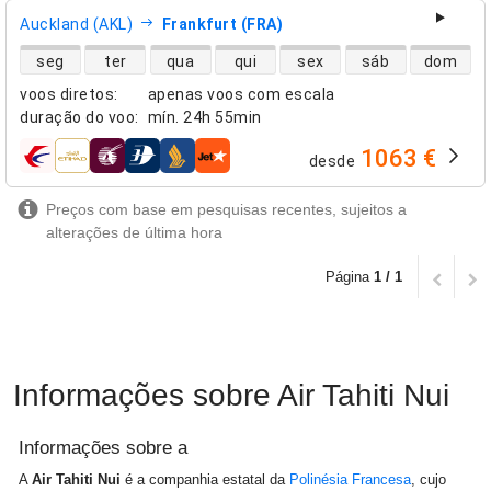
Auckland (AKL)
Frankfurt (FRA)
disponibilidade de voos diretos
seg
ter
qua
qui
sex
sáb
dom
voos diretos
:
apenas voos com escala
duração do voo
:
mín.
24h 55min
1063 €
desde
companhias aéreas
Preços com base em pesquisas recentes, sujeitos a
alterações de última hora
Página
1 / 1
Informações sobre Air Tahiti Nui
Informações sobre a
A
Air Tahiti Nui
é a companhia estatal da
Polinésia Francesa
, cujo