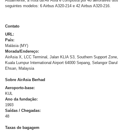
Atualmente, a frota da Air Asia é composta por 48 aeronaves dos
seguintes modelos: 6 Airbus A320-214 e 42 Airbus A320-216.
Contato
URL:
País:
Malásia (MY)
Morada/Endereço:
AirAsia X, LCC Terminal, Jalan KLIA S3, Southern Support Zone,
Kuala Lumpur International Airport 64000 Sepang, Selangor Darul
Ehsan, Malaysia
Sobre AirAsia Berhad
Aeroporto-base:
KUL
Ano da fundação:
1993
Saídas / Chegadas:
48
Taxas de bagagem