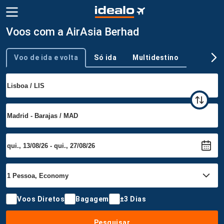
Voos com a AirAsia Berhad
Voo de ida e volta
Só ida
Multidestino
Tipo de viagem
Voos Diretos
Bagagem
±3 Dias
Pesquisar