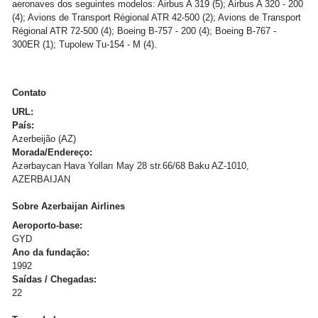
aeronaves dos seguintes modelos: Airbus A 319 (5); Airbus A 320 - 200
(4); Avions de Transport Régional ATR 42-500 (2); Avions de Transport
Régional ATR 72-500 (4); Boeing B-757 - 200 (4); Boeing B-767 -
300ER (1); Tupolew Tu-154 - M (4).
Contato
URL:
País:
Azerbeijão (AZ)
Morada/Endereço:
Azərbaycan Hava Yolları May 28 str.66/68 Baku AZ-1010,
AZERBAIJAN
Sobre Azerbaijan Airlines
Aeroporto-base:
GYD
Ano da fundação:
1992
Saídas / Chegadas:
22