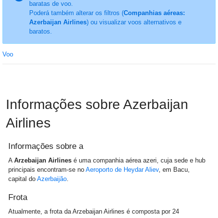
baratas de voo.
Poderá também alterar os filtros (
Companhias aéreas:
Azerbaijan Airlines
) ou visualizar voos alternativos e
baratos.
Voo
Informações sobre Azerbaijan
Airlines
Informações sobre a
A
Arzebaijan Airlines
é uma companhia aérea azeri, cuja sede e hub
principais encontram-se no
Aeroporto de Heydar Aliev
, em Bacu,
capital do
Azerbaijão
.
Frota
Atualmente, a frota da Arzebaijan Airlines é composta por 24