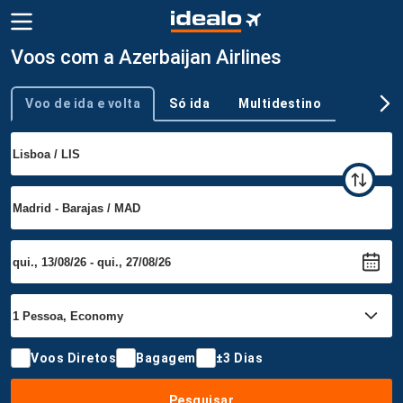
Voos com a Azerbaijan Airlines
Voo de ida e volta
Só ida
Multidestino
Tipo de viagem
Voos Diretos
Bagagem
±3 Dias
Pesquisar