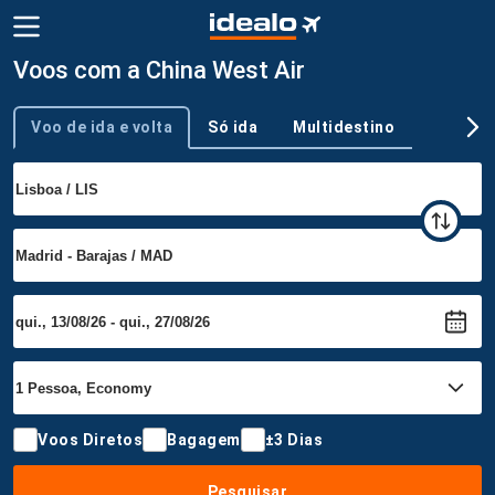
Voos com a China West Air
Voo de ida e volta
Só ida
Multidestino
Tipo de viagem
Voos Diretos
Bagagem
±3 Dias
Pesquisar