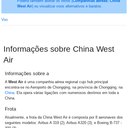
Poderá também alterar os filtros (
Companhias aéreas: China
West Air
) ou visualizar voos alternativos e baratos.
Voo
Informações sobre China West
Air
Informações sobre a
A
West Air
é uma companhia aérea regional cujo hub principal
encontra-se no Aeroporto de Chongqing, na província de Chongqing, na
China
. Ela opera várias ligações com numerosos destinos em toda a
China.
Frota
Atualmente, a frota da China West Air é composta por 8 aeronaves dos
seguintes modelos: Airbus A 319 (2); Airbus A320 (3); e Boeing B-737 -