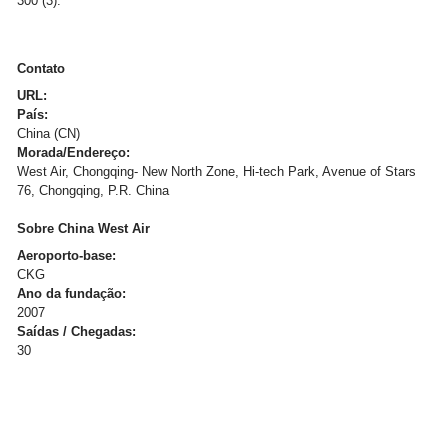
300 (3).
Contato
URL:
País:
China (CN)
Morada/Endereço:
West Air, Chongqing- New North Zone, Hi-tech Park, Avenue of Stars
76, Chongqing, P.R. China
Sobre China West Air
Aeroporto-base:
CKG
Ano da fundação:
2007
Saídas / Chegadas:
30