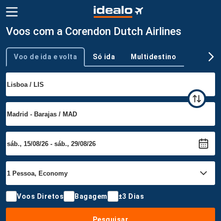
Voos com a Corendon Dutch Airlines
Voo de ida e volta
Só ida
Multidestino
Tipo de viagem
Voos Diretos
Bagagem
±3 Dias
Pesquisar