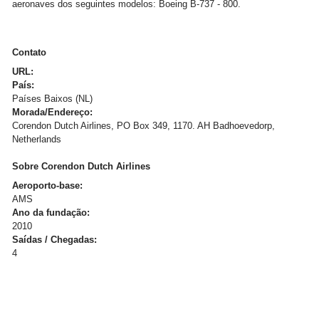
aeronaves dos seguintes modelos: Boeing B-737 - 800.
Contato
URL:
País:
Países Baixos (NL)
Morada/Endereço:
Corendon Dutch Airlines, PO Box 349, 1170. AH Badhoevedorp,
Netherlands
Sobre Corendon Dutch Airlines
Aeroporto-base:
AMS
Ano da fundação:
2010
Saídas / Chegadas:
4