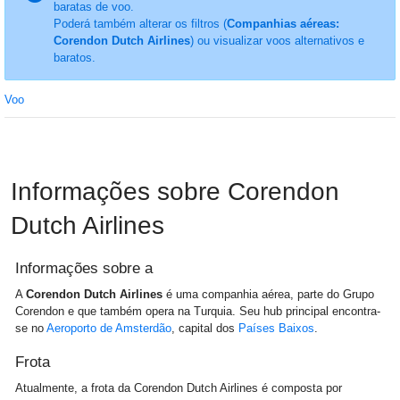
baratas de voo.
Poderá também alterar os filtros (
Companhias aéreas:
Corendon Dutch Airlines
) ou visualizar voos alternativos e
baratos.
Voo
Informações sobre Corendon
Dutch Airlines
Informações sobre a
A
Corendon Dutch Airlines
é uma companhia aérea, parte do Grupo
Corendon e que também opera na Turquia. Seu hub principal encontra-
se no
Aeroporto de Amsterdão
, capital dos
Países Baixos
.
Frota
Atualmente, a frota da Corendon Dutch Airlines é composta por