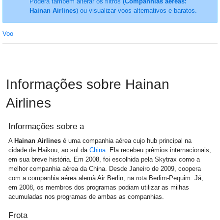
Poderá também alterar os filtros (
Companhias aéreas:
Hainan Airlines
) ou visualizar voos alternativos e baratos.
Voo
Informações sobre Hainan
Airlines
Informações sobre a
A
Hainan Airlines
é uma companhia aérea cujo hub principal na
cidade de Haikou, ao sul da
China
. Ela recebeu prêmios internacionais,
em sua breve história. Em 2008, foi escolhida pela Skytrax como a
melhor companhia aérea da China. Desde Janeiro de 2009, coopera
com a companhia aérea alemã Air Berlin, na rota Berlim-Pequim. Já,
em 2008, os membros dos programas podiam utilizar as milhas
acumuladas nos programas de ambas as companhias.
Frota