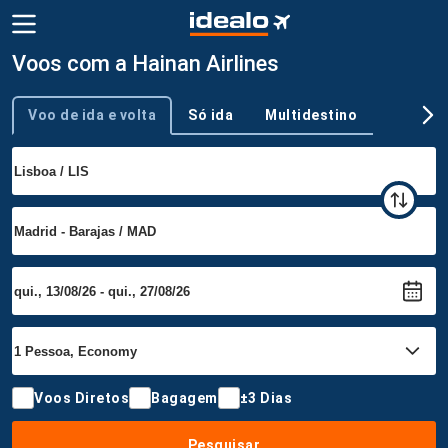
Voos com a Hainan Airlines
Voo de ida e volta
Só ida
Multidestino
Tipo de viagem
Voos Diretos
Bagagem
±3 Dias
Pesquisar