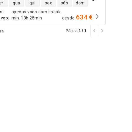
dade de voos diretos
er
qua
qui
sex
sáb
dom
os
:
apenas voos com escala
634 €
 voo
:
mín.
13h 25min
desde
ra
Página
1 / 1