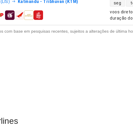
disponibili
(LIS)
Katmandu - Tribhuvan (KTM)
seg
t
voos diret
nhias aéreas
duração do
s com base em pesquisas recentes, sujeitos a alterações de última ho
lines