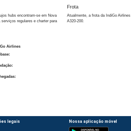
Frota
cujos hubs encontram-se em Nova
Atualmente, a frota da IndiGo Airlin
a serviços regulares e charter para
A320-200.
Go Airlines
-base:
ndação:
Chegadas:
ões legais
nossa aplicação móvel