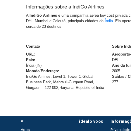
Informações sobre a
IndiGo Airlines
A
IndiGo Airlines
é uma companhia aérea low cost privada 
Déli, Mumbai e Calcutá, principais cidades da
Índia
. Ela oper
cerca de 23 destinos.
Contato
Sobre Indi
URL:
Aeroporto
País:
DEL
Índia (IN)
Ano da fu
Morada/Endereço:
2005
IndiGo Airlines, Level 1, Tower C,Global
Saídas / 
Business Park, Mehrauli-Gurgaon Road,
277
Gurgaon – 122 002,Haryana, Republic of India
idealo voos
informaç
Voos
Privacidade