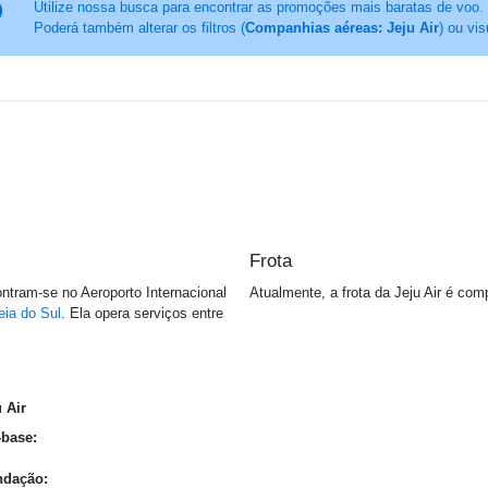
Utilize nossa busca para encontrar as promoções mais baratas de voo.
Poderá também alterar os filtros (
Companhias aéreas: Jeju Air
) ou vis
Frota
ntram-se no Aeroporto Internacional
Atualmente, a frota da Jeju Air é com
eia do Sul
. Ela opera serviços entre
 Air
-base:
ndação: