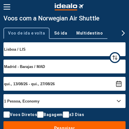
Voos com a Norwegian Air Shuttle
Voo de ida e volta
Só ida
Multidestino
Tipo de viagem
Voos Diretos
Bagagem
±3 Dias
Pesquisar