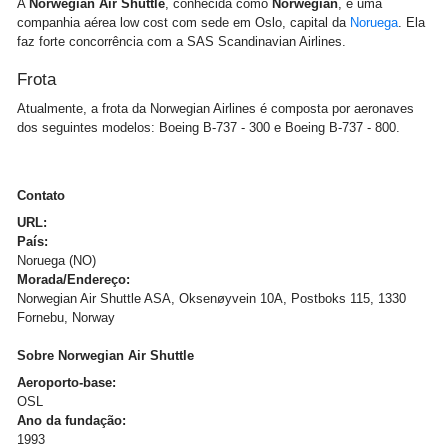
A
Norwegian Air Shuttle
, conhecida como
Norwegian
, é uma
companhia aérea low cost com sede em Oslo, capital da
Noruega
. Ela
faz forte concorrência com a SAS Scandinavian Airlines.
Frota
Atualmente, a frota da Norwegian Airlines é composta por aeronaves
dos seguintes modelos: Boeing B-737 - 300 e Boeing B-737 - 800.
Contato
URL:
País:
Noruega (NO)
Morada/Endereço:
Norwegian Air Shuttle ASA, Oksenøyvein 10A, Postboks 115, 1330
Fornebu, Norway
Sobre Norwegian Air Shuttle
Aeroporto-base:
OSL
Ano da fundação:
1993