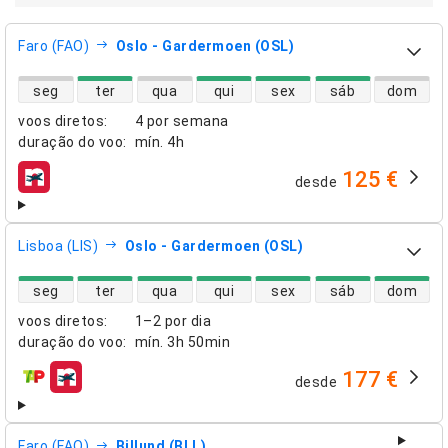
Faro (FAO)
Oslo - Gardermoen (OSL)
disponibilidade de voos diretos
seg
ter
qua
qui
sex
sáb
dom
voos diretos
:
4 por semana
duração do voo
:
mín.
4h
125 €
desde
companhias aéreas
Lisboa (LIS)
Oslo - Gardermoen (OSL)
disponibilidade de voos diretos
seg
ter
qua
qui
sex
sáb
dom
voos diretos
:
1–2 por dia
duração do voo
:
mín.
3h 50min
177 €
desde
companhias aéreas
Faro (FAO)
Billund (BLL)