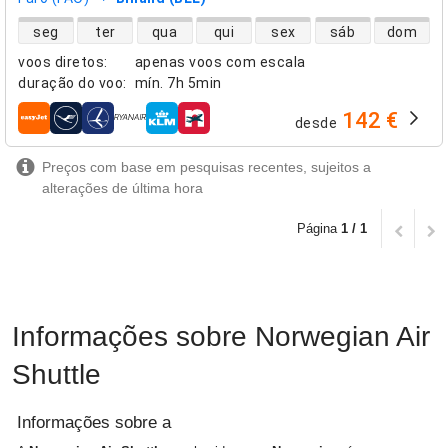
disponibilidade de voos diretos
seg
ter
qua
qui
sex
sáb
dom
voos diretos
:
apenas voos com escala
duração do voo
:
mín.
7h 5min
142 €
desde
companhias aéreas
Preços com base em pesquisas recentes, sujeitos a
alterações de última hora
Página
1 / 1
Informações sobre Norwegian Air
Shuttle
Informações sobre a