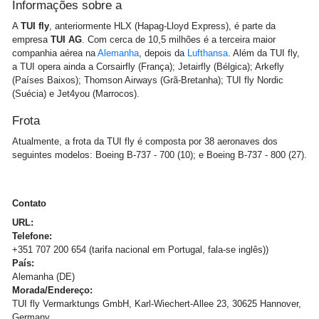
Informações sobre a
A
TUI fly
, anteriormente HLX (Hapag-Lloyd Express), é parte da
empresa
TUI AG
. Com cerca de 10,5 milhões é a terceira maior
companhia aérea na
Alemanha
, depois da
Lufthansa
. Além da TUI fly,
a TUI opera ainda a Corsairfly (França); Jetairfly (Bélgica); Arkefly
(Países Baixos); Thomson Airways (Grã-Bretanha); TUI fly Nordic
(Suécia) e Jet4you (Marrocos).
Frota
Atualmente, a frota da TUI fly é composta por 38 aeronaves dos
seguintes modelos: Boeing B-737 - 700 (10); e Boeing B-737 - 800 (27).
Contato
URL:
Telefone:
+351 707 200 654 (tarifa nacional em Portugal, fala-se inglês))
País:
Alemanha (DE)
Morada/Endereço:
TUI fly Vermarktungs GmbH, Karl-Wiechert-Allee 23, 30625 Hannover,
Germany