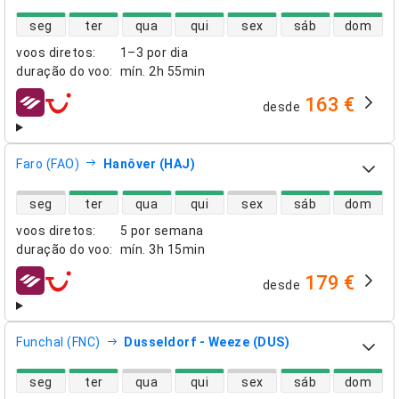
disponibilidade de voos diretos
seg
ter
qua
qui
sex
sáb
dom
voos diretos
:
1–3 por dia
duração do voo
:
mín.
2h 55min
163 €
desde
companhias aéreas
Faro (FAO)
Hanôver (HAJ)
disponibilidade de voos diretos
seg
ter
qua
qui
sex
sáb
dom
voos diretos
:
5 por semana
duração do voo
:
mín.
3h 15min
179 €
desde
companhias aéreas
Funchal (FNC)
Dusseldorf - Weeze (DUS)
disponibilidade de voos diretos
seg
ter
qua
qui
sex
sáb
dom