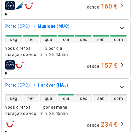
160 €
desde
companhias aéreas
Porto (OPO)
Munique (MUC)
disponibilidade de voos diretos
seg
ter
qua
qui
sex
sáb
dom
voos diretos
:
1–3 por dia
duração do voo
:
mín.
2h 40min
157 €
desde
companhias aéreas
Porto (OPO)
Hanôver (HAJ)
disponibilidade de voos diretos
seg
ter
qua
qui
sex
sáb
dom
voos diretos
:
1 por semana
duração do voo
:
mín.
2h 45min
234 €
desde
companhias aéreas