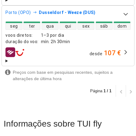
Porto (OPO)
Dusseldorf - Weeze (DUS)
disponibilidade de voos diretos
seg
ter
qua
qui
sex
sáb
dom
voos diretos
:
1–3 por dia
duração do voo
:
mín.
2h 30min
107 €
desde
companhias aéreas
Preços com base em pesquisas recentes, sujeitos a
alterações de última hora
Página
1 / 1
Informações sobre TUI fly