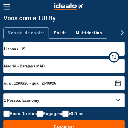
Voos com a TUI fly
Voo de ida e volta
Só ida
Multidestino
Tipo de viagem
Voos Diretos
Bagagem
±3 Dias
Pesquisar