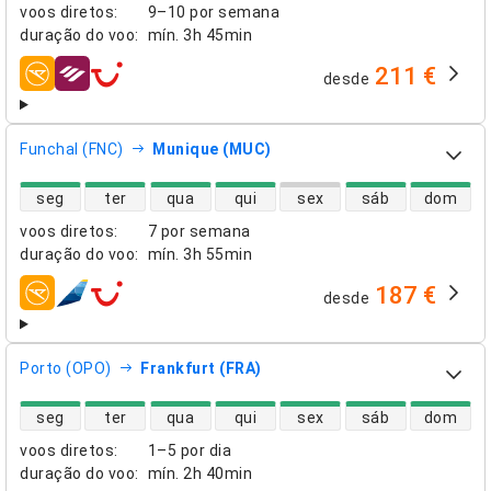
voos diretos
:
9–10 por semana
duração do voo
:
mín.
3h 45min
211 €
desde
companhias aéreas
Funchal (FNC)
Munique (MUC)
disponibilidade de voos diretos
seg
ter
qua
qui
sex
sáb
dom
voos diretos
:
7 por semana
duração do voo
:
mín.
3h 55min
187 €
desde
companhias aéreas
Porto (OPO)
Frankfurt (FRA)
disponibilidade de voos diretos
seg
ter
qua
qui
sex
sáb
dom
voos diretos
:
1–5 por dia
duração do voo
:
mín.
2h 40min