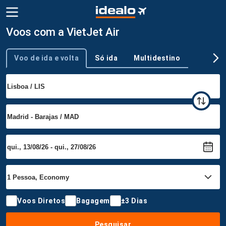
Voos com a VietJet Air
Voo de ida e volta
Só ida
Multidestino
Tipo de viagem
Voos Diretos
Bagagem
±3 Dias
Pesquisar