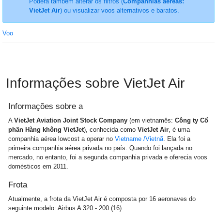
Poderá também alterar os filtros (
Companhias aéreas:
VietJet Air
) ou visualizar voos alternativos e baratos.
Voo
Informações sobre VietJet Air
Informações sobre a
A
VietJet Aviation Joint Stock Company
(em vietnamês:
Công ty Cổ
phần Hàng không VietJet
), conhecida como
VietJet Air
, é uma
companhia aérea lowcost a operar no
Vietname /Vietnã
. Ela foi a
primeira companhia aérea privada no país. Quando foi lançada no
mercado, no entanto, foi a segunda companhia privada e oferecia voos
domésticos em 2011.
Frota
Atualmente, a frota da VietJet Air é composta por 16 aeronaves do
seguinte modelo: Airbus A 320 - 200 (16).