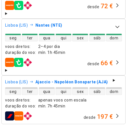
72 €
desde
companhias aéreas
Lisboa (LIS)
Nantes (NTE)
disponibilidade de voos diretos
seg
ter
qua
qui
sex
sáb
dom
voos diretos
:
2–4 por dia
duração do voo
:
mín.
1h 45min
66 €
desde
companhias aéreas
Lisboa (LIS)
Ajaccio - Napoléon Bonaparte (AJA)
disponibilidade de voos diretos
seg
ter
qua
qui
sex
sáb
dom
voos diretos
:
apenas voos com escala
duração do voo
:
mín.
7h 45min
197 €
desde
companhias aéreas