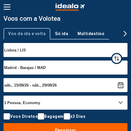
Voos com a Volotea
Voo de ida e volta
Só ida
Multidestino
Tipo de viagem
Voos Diretos
Bagagem
±3 Dias
Pesquisar