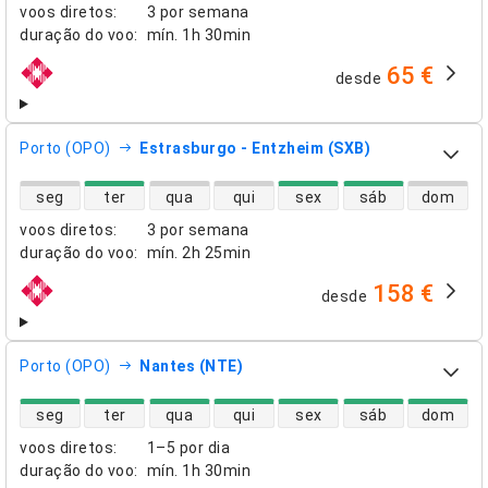
voos diretos
:
3 por semana
duração do voo
:
mín.
1h 30min
65 €
desde
companhias aéreas
Porto (OPO)
Estrasburgo - Entzheim (SXB)
disponibilidade de voos diretos
seg
ter
qua
qui
sex
sáb
dom
voos diretos
:
3 por semana
duração do voo
:
mín.
2h 25min
158 €
desde
companhias aéreas
Porto (OPO)
Nantes (NTE)
disponibilidade de voos diretos
seg
ter
qua
qui
sex
sáb
dom
voos diretos
:
1–5 por dia
duração do voo
:
mín.
1h 30min