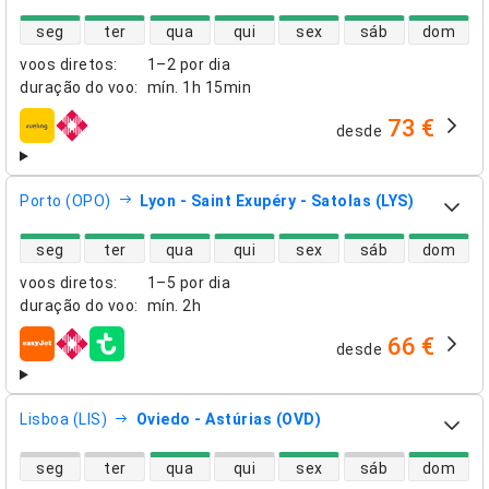
disponibilidade de voos diretos
seg
ter
qua
qui
sex
sáb
dom
voos diretos
:
1–2 por dia
duração do voo
:
mín.
1h 15min
73 €
desde
companhias aéreas
Porto (OPO)
Lyon - Saint Exupéry - Satolas (LYS)
disponibilidade de voos diretos
seg
ter
qua
qui
sex
sáb
dom
voos diretos
:
1–5 por dia
duração do voo
:
mín.
2h
66 €
desde
companhias aéreas
Lisboa (LIS)
Oviedo - Astúrias (OVD)
disponibilidade de voos diretos
seg
ter
qua
qui
sex
sáb
dom