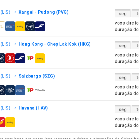
disponibili
(LIS)
Xangai - Pudong (PVG)
seg
t
voos diret
nhias aéreas
duração do
disponibili
(LIS)
Hong Kong - Chep Lak Kok (HKG)
seg
t
voos diret
nhias aéreas
duração do
disponibili
(LIS)
Salzburgo (SZG)
seg
t
voos diret
nhias aéreas
duração do
disponibili
(LIS)
Havana (HAV)
seg
t
voos diret
nhias aéreas
duração do
s com base em pesquisas recentes, sujeitos a alterações de última ho