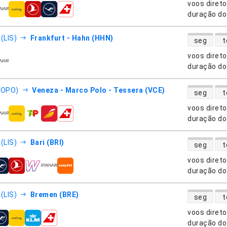
voos diret
nhias aéreas
duração do
disponibili
(LIS)
Frankfurt - Hahn (HHN)
seg
t
voos diret
nhias aéreas
duração do
disponibili
(OPO)
Veneza - Marco Polo - Tessera (VCE)
seg
t
voos diret
nhias aéreas
duração do
disponibili
(LIS)
Bari (BRI)
seg
t
voos diret
nhias aéreas
duração do
disponibili
(LIS)
Bremen (BRE)
seg
t
voos diret
nhias aéreas
duração do