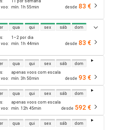
os
:
11 por semana
83 €
 voo
:
mín.
1h 55min
desde
dade de voos diretos
er
qua
qui
sex
sáb
dom
os
:
1–2 por dia
83 €
 voo
:
mín.
1h 44min
desde
dade de voos diretos
er
qua
qui
sex
sáb
dom
os
:
apenas voos com escala
93 €
 voo
:
mín.
3h 50min
desde
dade de voos diretos
er
qua
qui
sex
sáb
dom
os
:
apenas voos com escala
592 €
 voo
:
mín.
12h 45min
desde
dade de voos diretos
er
qua
qui
sex
sáb
dom