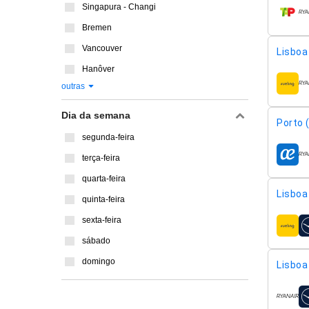
Singapura - Changi
compa
Bremen
Vancouver
Lisboa 
Hanôver
outras
compa
Dia da semana
Porto 
segunda-feira
terça-feira
compa
quarta-feira
Lisboa 
quinta-feira
sexta-feira
compa
sábado
domingo
Lisboa 
compa