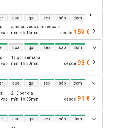
dade de voos diretos
er
qua
qui
sex
sáb
dom
os
:
apenas voos com escala
159 €
 voo
:
mín.
6h 15min
desde
dade de voos diretos
er
qua
qui
sex
sáb
dom
os
:
11 por semana
93 €
 voo
:
mín.
1h 30min
desde
dade de voos diretos
er
qua
qui
sex
sáb
dom
os
:
2–3 por dia
91 €
 voo
:
mín.
1h 55min
desde
dade de voos diretos
er
qua
qui
sex
sáb
dom