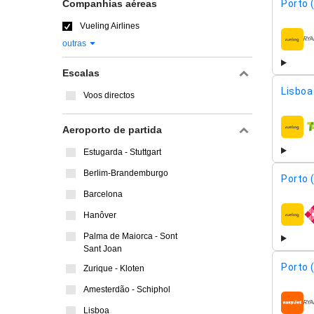
Companhias aéreas
Porto 
Vueling Airlines
outras
compa
Escalas
Lisboa 
Voos directos
Aeroporto de partida
compa
Estugarda - Stuttgart
Berlim-Brandemburgo
Porto 
Barcelona
Hanôver
compa
Palma de Maiorca - Sont
Sant Joan
Porto 
Zurique - Kloten
Amesterdão - Schiphol
compa
Lisboa