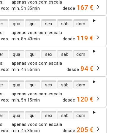
os
:
apenas voos com escala
167 €
 voo
:
mín.
5h 35min
desde
dade de voos diretos
er
qua
qui
sex
sáb
dom
os
:
apenas voos com escala
119 €
 voo
:
mín.
8h 40min
desde
dade de voos diretos
er
qua
qui
sex
sáb
dom
os
:
apenas voos com escala
94 €
 voo
:
mín.
4h 55min
desde
dade de voos diretos
er
qua
qui
sex
sáb
dom
os
:
apenas voos com escala
120 €
 voo
:
mín.
5h 15min
desde
dade de voos diretos
er
qua
qui
sex
sáb
dom
os
:
apenas voos com escala
205 €
 voo
:
mín.
4h 35min
desde