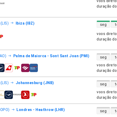
voos diret
nhias aéreas
duração do
disponibili
(LIS)
Ibiza (IBZ)
seg
t
voos diret
nhias aéreas
duração do
disponibili
FAO)
Palma de Maiorca - Sont Sant Joan (PMI)
seg
t
voos diret
nhias aéreas
duração do
disponibili
(LIS)
Johannesburg (JNB)
seg
t
voos diret
nhias aéreas
duração do
disponibili
(OPO)
Londres - Heathrow (LHR)
seg
t