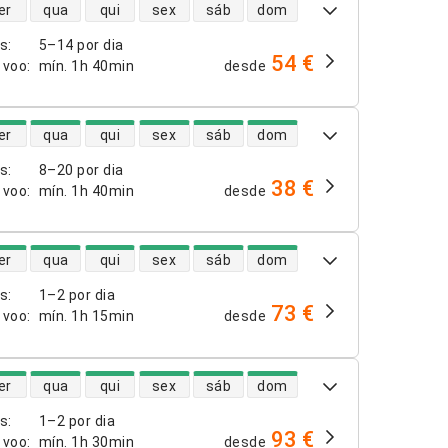
dade de voos diretos
er
qua
qui
sex
sáb
dom
os
:
5–14 por dia
54 €
 voo
:
mín.
1h 40min
desde
dade de voos diretos
er
qua
qui
sex
sáb
dom
os
:
8–20 por dia
38 €
 voo
:
mín.
1h 40min
desde
dade de voos diretos
er
qua
qui
sex
sáb
dom
os
:
1–2 por dia
73 €
 voo
:
mín.
1h 15min
desde
dade de voos diretos
er
qua
qui
sex
sáb
dom
os
:
1–2 por dia
93 €
 voo
:
mín.
1h 30min
desde