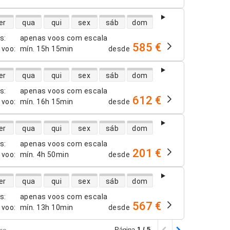
dade de voos diretos
er
qua
qui
sex
sáb
dom
os
:
apenas voos com escala
585 €
 voo
:
mín.
15h 15min
desde
dade de voos diretos
er
qua
qui
sex
sáb
dom
os
:
apenas voos com escala
612 €
 voo
:
mín.
16h 15min
desde
dade de voos diretos
er
qua
qui
sex
sáb
dom
os
:
apenas voos com escala
201 €
 voo
:
mín.
4h 50min
desde
dade de voos diretos
er
qua
qui
sex
sáb
dom
os
:
apenas voos com escala
567 €
 voo
:
mín.
13h 10min
desde
ra
Página
1 / 5