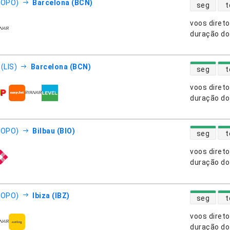
disponibili
(OPO)
Barcelona (BCN)
seg
t
voos diret
nhias aéreas
duração do
disponibili
(LIS)
Barcelona (BCN)
seg
t
voos diret
nhias aéreas
duração do
disponibili
(OPO)
Bilbau (BIO)
seg
t
voos diret
nhias aéreas
duração do
disponibili
(OPO)
Ibiza (IBZ)
seg
t
voos diret
nhias aéreas
duração do