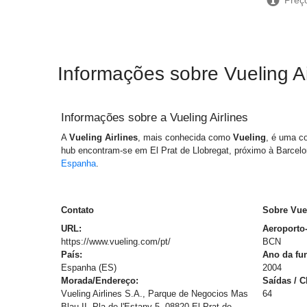
Informações sobre Vueling Ai
Informações sobre a
Vueling Airlines
A
Vueling Airlines
, mais conhecida como
Vueling
, é uma c
hub encontram-se em El Prat de Llobregat, próximo à Barcel
Espanha
.
Contato
Sobre Vuel
URL:
Aeroporto
https://www.vueling.com/pt/
BCN
País:
Ano da fu
Espanha (ES)
2004
Morada/Endereço:
Saídas / 
Vueling Airlines S.A., Parque de Negocios Mas
64
Blau II, Pla de l'Estany 5, 08820 El Prat de