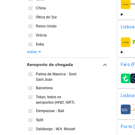
compa
China
África do Sul
Reino Unido
Lisboa 
Grécia
Índia
compa
outras
Faro (
Aeroporto de chegada
Palma de Maiorca - Sont
Sant Joan
compa
Barcelona
Lisboa 
Tokyo, todos os
aeroportos (HND, NRT)
Dempassar - Bali
compa
Split
Porto 
Salzburgo - W.A. Mozart