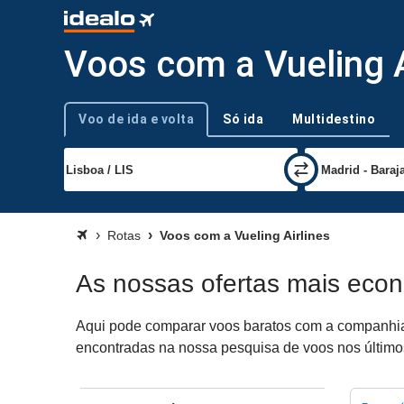
Voos com a Vueling A
Voo de ida e volta
Só ida
Multidestino
Tipo de viagem
Rotas
Voos com a Vueling Airlines
As nossas ofertas mais econ
Aqui pode comparar voos baratos com a companhia aé
encontradas na nossa pesquisa de voos nos últimos 