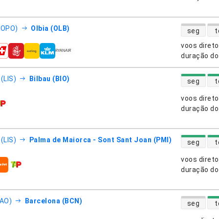
disponibili
(OPO)
Olbia (OLB)
seg
t
voos diret
nhias aéreas
duração do
disponibili
(LIS)
Bilbau (BIO)
seg
t
voos diret
nhias aéreas
duração do
disponibili
(LIS)
Palma de Maiorca - Sont Sant Joan (PMI)
seg
t
voos diret
nhias aéreas
duração do
disponibili
FAO)
Barcelona (BCN)
seg
t