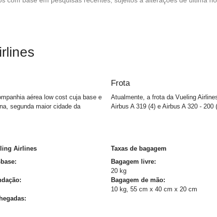
rlines
Frota
ompanhia aérea low cost cuja base e
Atualmente, a frota da Vueling Airli
ona, segunda maior cidade da
Airbus A 319 (4) e Airbus A 320 - 200 
ing Airlines
Taxas de bagagem
-base:
Bagagem livre:
20 kg
ndação:
Bagagem de mão:
10 kg, 55 cm x 40 cm x 20 cm
Chegadas: