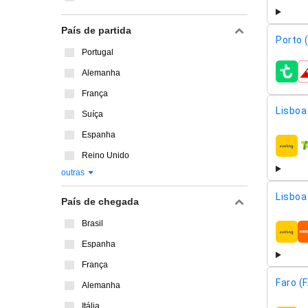
País de partida
Porto 
Portugal
Alemanha
compa
França
Lisboa 
Suíça
Espanha
compa
Reino Unido
outras
Lisboa 
País de chegada
Brasil
compa
Espanha
França
Faro (
Alemanha
Itália