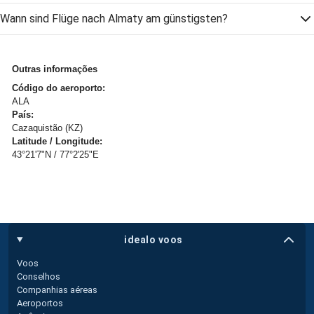
Wann sind Flüge nach Almaty am günstigsten?
Outras informações
Código do aeroporto:
ALA
País:
Cazaquistão (KZ)
Latitude / Longitude:
43°21'7"N / 77°2'25"E
idealo voos
Voos
Conselhos
Companhias aéreas
Aeroportos