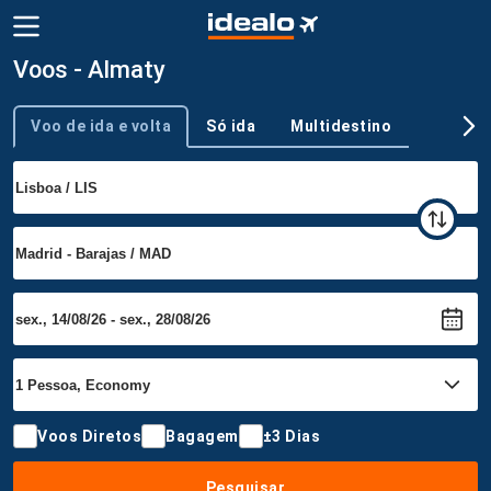
Voos - Almaty
Voo de ida e volta
Só ida
Multidestino
Tipo de viagem
Voos Diretos
Bagagem
±3 Dias
Pesquisar