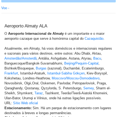
Voo -
Aeroporto Almaty ALA
O
Aeroporto Internacional de Almaty
é um importante e o maior
aeroporto cazaque que serve à homónima capital do
Cazaquistão
.
Atualmente, em Almaty, há voos domésticos e internacionais regulares
e sazonais para vários destinos, entre outros: Abu Dhabi, Aktau,
Amsterdão/Amsterdã
, Antália, Ashgabate, Astana, Atyrau,
Bacu
,
Banguecoque/Bangkok-Suvarnabhumi,
Beijing/Pequim-Capital
,
Bishkek/Bisqueque,
Burgas
(sazonal), Duchambé, Ecaterimburgo,
Frankfurt
, Istambul-Ataturk,
Istambul-Sabiha Gökçen
, Kiev-Boryspil,
Kokshetau, Londres-Heathrow,
Moscovo/Moscou-Domodedovo
,
Novosibirsk, Olgii,Oral, Oskemen, Pavlodar, Petropavlovisk, Praga,
Qaraghandy, Qostanay, Qyzylorda, S. Petersburgo,
Semey
, Sharm el-
Sheikh, Shymkent,
Taraz
, Tashkent, Teerão/Teerã-Aiatolá Khomeini,
Ulan-Bator, Urumqi e Vilnius, onde há outras ligações possíveis.
URL:
Sítio Web oficial
Estacionamento:
Sim. Há um parque de estacionamento com lugares
destinados à breves e longas permanências.