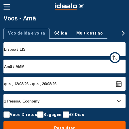
Voos - Amã
Voo de ida e volta
Só ida
Multidestino
Tipo de viagem
Voos Diretos
Bagagem
±3 Dias
Pesquisar