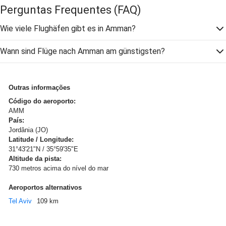
Perguntas Frequentes
(FAQ)
Wie viele Flughäfen gibt es in Amman?
Wann sind Flüge nach Amman am günstigsten?
Outras informações
Código do aeroporto:
AMM
País:
Jordânia (JO)
Latitude / Longitude:
31°43'21"N / 35°59'35"E
Altitude da pista:
730 metros acima do nível do mar
Aeroportos alternativos
Tel Aviv
109 km