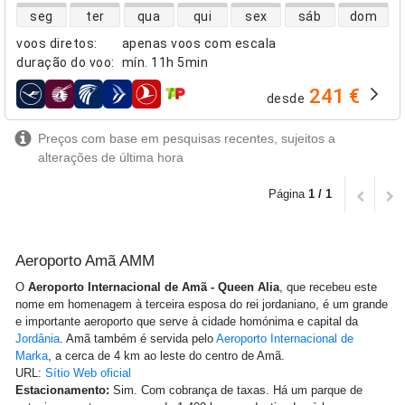
disponibilidade de voos diretos
seg
ter
qua
qui
sex
sáb
dom
voos diretos
:
apenas voos com escala
duração do voo
:
mín.
11h 5min
241 €
desde
companhias aéreas
Preços com base em pesquisas recentes, sujeitos a
alterações de última hora
Página
1 / 1
Aeroporto Amã AMM
O
Aeroporto Internacional de Amã - Queen Alia
, que recebeu este
nome em homenagem à terceira esposa do rei jordaniano, é um grande
e importante aeroporto que serve à cidade homónima e capital da
Jordânia
. Amã também é servida pelo
Aeroporto Internacional de
Marka
, a cerca de 4 km ao leste do centro de Amã.
URL:
Sítio Web oficial
Estacionamento:
Sim. Com cobrança de taxas. Há um parque de