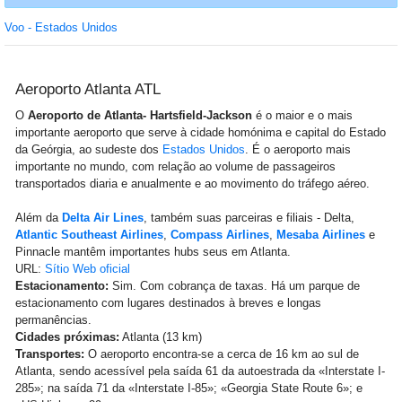
Voo - Estados Unidos
Aeroporto Atlanta ATL
O
Aeroporto de Atlanta
- Hartsfield-Jackson
é o maior e o mais
importante aeroporto que serve à cidade homónima e capital do Estado
da Geórgia, ao sudeste dos
Estados Unidos
. É o aeroporto mais
importante no mundo, com relação a
o volume de passageiros
transportados diaria e anualmente e ao movimento do tráfego aéreo.
Além da
Delta Air Lines
, também suas parceiras e filiais - Delta,
Atlantic Southeast Airlines
,
Compass Airlines
,
Mesaba Airlines
e
Pinnacle mantêm importantes hubs seus em Atlanta.
URL:
Sítio Web oficial
Estacionamento:
Sim. Com cobrança de taxas. Há um parque de
estacionamento com lugares destinados à breves e longas
permanências.
Cidades próximas:
Atlanta (13 km)
Transportes:
O aeroporto encontra-se a cerca de 16 km ao sul de
Atlanta, sendo acessível pela saída 61 da autoestrada da «Interstate I-
285»; na saída 71 da «Interstate I-85»; «Georgia State Route 6»; e