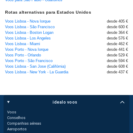
Rotas alternativas para Estados Unidos
Voos Lisboa - Nova Iorque
desde 405 €
Voos Lisboa - São Francisco
desde 600 €
Voos Lisboa - Boston Logan
desde 364 €
Voos Lisboa - Los Angeles
desde 576 €
Voos Lisboa - Miami
desde 462 €
Voos Porto - Nova Iorque
desde 441 €
Voos Porto - Orlando
desde 529 €
Voos Porto - São Francisco
desde 594 €
Voos Lisboa - San Jose (Califórnia)
desde 608 €
Voos Lisboa - New York - La Guardia
desde 437 €
idealo voos
Voos
Conselhos
Companhias aéreas
Aeroportos