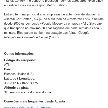
Transit Center», no centro; e prosseguir com os autocarros «Red Line»
e «Yellow Line» até à «Airport Metro Station»
.
Entre o terminal principal e as empresas de automóvel de aluguer no
«Rental Car Center (RCC)», no outro lado da «Interstate I-85», circulam
desde 2009 os comboios «People Mover» da empresa «ATL Skytrain»,
que transporta no máximo 300 passageiros em cada sentido a cada 5
minutos. Eles param também na estação das feiras,
Georgia
International Convention Center
(
GICC
).
Outras informações
Código do aeroporto:
ATL
País:
Estados Unidos (US)
Latitude / Longitude:
33°38'12"N / 84°25'41"W
Altitude da pista:
313 metros acima do nível do mar
Conexões mais frequentes desde Atlanta
Voos para São Paulo - Guarulhos