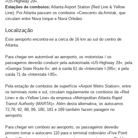
«US-Highway 29».
Estações de comboios:
Atlanta Airport Station (Red Line & Yellow
Line). Por Atlanta passam os comboios «Crescent» da Amtrak, que
circulam entre Nova Iorque e Nova Orleães.
Localização
Este aeroporto encontra-se a cerca de 16 km ao sul do centro de
Atlanta.
Para chegar em automóvel ao aeroporto, os motoristas / os
passageiros deverão conduzir pela autoestrada «US-Highway 29»; pela
«Georgia State Route 6»; até à saída 61 da «Interstate I-285»; e pela
saída 71 da «Interstate I-85».
Pela estação de comboios de superfície «Airport Metro Station», entre
os terminais norte e sul, circulam regularmente os comboios da «Red
Line» e da «Yellow Line» da empresa «
Metropolitan Atlanta Rapid
Transit Authority
(
MARTA
)»
. Além desta alternativa, os autocarros
72,78, 82, 88, 89, 180, 181 e 189 também fazem paragem no
aeroporto.
Para chegar em comboio ao aeroporto, os passageiros deverão
primeiro tomar o autocarro 110 para o terminal rodoviário «Five Point