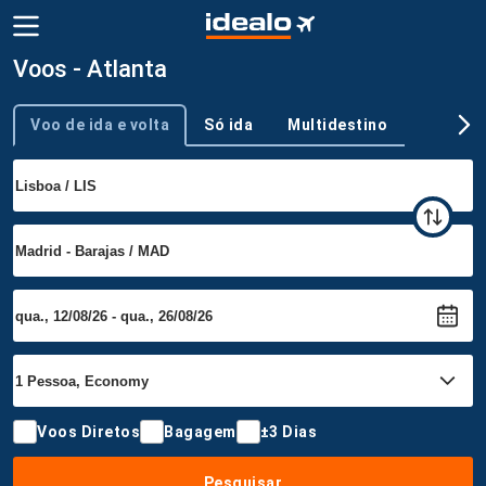
Voos - Atlanta
Voo de ida e volta
Só ida
Multidestino
Tipo de viagem
Voos Diretos
Bagagem
±3 Dias
Pesquisar