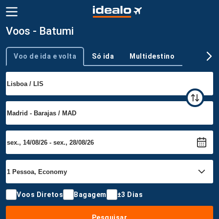
Voos - Batumi
Voo de ida e volta
Só ida
Multidestino
Tipo de viagem
Voos Diretos
Bagagem
±3 Dias
Pesquisar