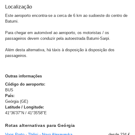
Localização
Este aeroporto encontra-se a cerca de 6 km ao sudoeste do centro de
Batumi.
Para chegar em automóvel ao aeroporto, os motoristas / os
passageiros devem conduzir pela autoestrada Batumi-Sarpi.
Além desta alternativa, há táxis à disposição à disposição dos
passageiros.
Outras informações
Código do aeroporto:
BUS
País:
Geórgia (GE)
Latitude / Longitude:
41°36'37"N / 41°35'58"E
Rotas alternativas para Geórgia
Voos Porto - Tbilisi - Novo Alexeyevka
desde 234 €