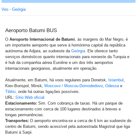
Voo - Geórgia
Aeroporto Batumi BUS
O
Aeroporto Internacional de Batumi
, às margens do Mar Negro, é
um importante aeroporto que serve à homónima capital da república
autónoma de Adjara, ao sudoeste da
Geórgia
. Ele oferece tanto
serviços domésticos quanto internacionais para noroeste da Turquia e
é hub da companhia aérea Euroline e um dos três aeroportos
internacionais georgianos, atualmente em operação.
Atualmente, em Batumi, há voos regulares para Donetsk,
Istambul
,
Kiev-Borispol, Minsk,
Moscovo / Moscou-Domodedovo
,
Odessa
e
Tiblisi
, onde há outras ligações possíveis.
URL:
Sítio Web oficial
Estacionamento:
Sim. Com cobrança de taxas. Há um parque de
estacionamento com cerca de 100 lugares destinados à breves e
longas permanências.
Transportes:
O aeroporto encontra-se a cerca de 6 km ao sudoeste do
centro de Batumi, sendo acessível pela autoestrada Magistral que liga
Batumi à Sarpi.