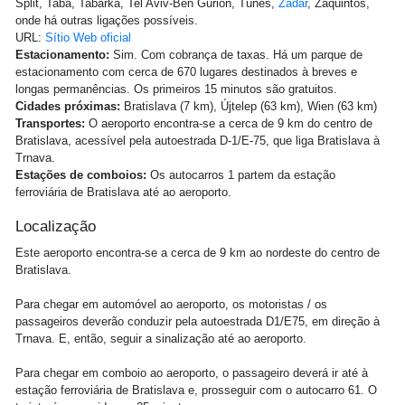
Split, Taba, Tabarka, Tel Aviv-Ben Gurion, Túnes,
Zadar
, Zaquintos,
onde há outras ligações possíveis.
URL:
Sítio Web oficial
Estacionamento:
Sim. Com cobrança de taxas. Há um parque de
estacionamento com cerca de 670 lugares destinados à breves e
longas permanências. Os primeiros 15 minutos são gratuitos.
Cidades próximas:
Bratislava (7 km), Újtelep (63 km), Wien (63 km)
Transportes:
O aeroporto encontra-se a cerca de 9 km do centro de
Bratislava, acessível pela autoestrada D-1/E-75, que liga Bratislava à
Trnava.
Estações de comboios:
Os autocarros 1 partem da estação
ferroviária de Bratislava até ao aeroporto.
Localização
Este aeroporto encontra-se a cerca de 9 km ao nordeste do centro de
Bratislava.
Para chegar em automóvel ao aeroporto, os motoristas / os
passageiros deverão conduzir pela autoestrada D1/E75, em direção à
Trnava. E, então, seguir a sinalização até ao aeroporto.
Para chegar em comboio ao aeroporto, o passageiro deverá ir até à
estação ferroviária de Bratislava e, prosseguir com o autocarro 61. O