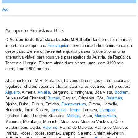
Voo -
Aeroporto Bratislava BTS
O
Aeroporto de Bratislava-Letisko M.R.Stefánika
é o maior e o mais
importante aeroporto da
Eslováquia
e serve à cidade homónima e capital
deste país. Ele encontra-se entre quatro países, o que o torna uma
alternativa viável para possíveis passageiros da Áustria, da República
Tcheca e Hungria. Ele tem ainda duas pistas: uma, com 3190 m e
outra, com 2.900 metros.
Atualmente, em M.R. Stefánika, há voos domésticos e internacionais
regulares, charter, sazonais charter para vários destinos, entre outros:
Algueiro
, Almeria,
Antália
, Bérgamo, Birmingham, Boa Vista,
Bodrum
,
Bruxelas-Sul Charleroi,
Burgas
, Cagliari, Cárpatos, Cós,
Dalaman
,
Djerba, Dubai, Dublin, Enfidha,
Fuerteventura
, Girona, Heráclio,
Hurghada, Ibiza, Kosice,
Lamezia - Terme
, Larnaca,
Liverpool
,
Londres-Luton, Londres-Stansted,
Málaga
, Malta,
Marsa Alam
,
Menorca, Mombaça, Monastir, Moscovo / Moscou-Vnukovo, Oslo-
Gardermoen, Oujda,
Palermo
, Palma de Maiorca, Palma de Maiorca,
Patras, Rodes, Rodes, Roma-Ciampino, Salerno, Sharm el-Sheikh,