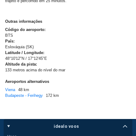
trajeto é percorrido em 25 minutos.
Outras informações
Código do aeroporto:
BTS
País:
Eslováquia (SK)
Latitude / Longitude:
48°10'12"N / 17°12'45"E
Altitude da pista:
133 metros acima do nível do mar
Aeroportos alternativos
Viena
48 km
Budapeste - Ferihegy
172 km
idealo voos