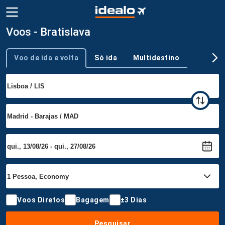
Voos - Bratislava
Voo de ida e volta
Só ida
Multidestino
Tipo de viagem
Voos Diretos
Bagagem
±3 Dias
Pesquisar