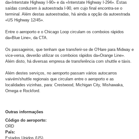
da
«
Interstate Highway I-90
»
e da
«
Interstate Highway I-294
»
. Estas
saídas conduzem à autoestrada I-90, em cujo final encontra-se o
terminal. Além destas autoestradas, há ainda a opção da autoestrada
«US Highway 12/45».
Entre o aeroporto e o Chicago Loop circulam os comboios rápidos
da
«
Blue Line
»
, da CTA.
Os passageiros, que tenham que transferir-se de O'Hare para Midway e
vice-versa, deverão utilizar os comboios rápidos da
«
Orange Line
»
.
Além disto, há diversas empresa de transferência com shuttle e táxis.
Além destes serviços, no aeroporto passam vários autocarros
vaivém/shuttle regionais que circulam entre o aeroporto e as
localidades vizinhas, para: Crestwood, Michigan City, Mishawaka,
Omega e Rockford.
Outras informações
Código do aeroporto:
ORD
País:
Estados Unidos (US)