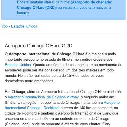
Poderá também alterar os filtros (
Aeroporto de chegada:
Chicago O'Hare (ORD)
) ou visualizar voos alternativos e
baratos.
Voo - Estados Unidos
Aeroporto Chicago O'Hare ORD
O
Aeroporto Internacional de Chicago O'Hare
é o maior e o mais
importante aeroporto no estado de Illinóis, no centro-nordeste dos
Estados Unidos
. Quanto ao número de passageiros e ao movimento de
aeronaves pode ser até considerado um dos três maiores em todo
mundo. Nele são realizados cerca de 15% de todos os voos
domésticos norte-americanos.
Em Chicago, além do Aeroporto Internacional Chicago O'Hare ainda há
o
Aeroporto Internacional de Chicago-Midway
, o segundo maior em
Illinóis. E na região metropolitana de Chicago, há também o
Aeroporto
Internacional Chicago - Rockford
, a cerca de 140 km ao noroeste, na
cidade de Rockford e também o Aeroporto Internacional de Gary, que
encontra-se a cerca de 35 km ao sudeste do centro de Chicago
(Chicago Loop), onde há somente a oferta de voos charter. Gary