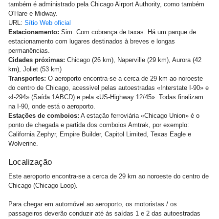
também é administrado pela Chicago Airport Authority, como também
O'Hare e Midway.
URL:
Sítio Web oficial
Estacionamento:
Sim. Com cobrança de taxas. Há um parque de
estacionamento com lugares destinados à breves e longas
permanências.
Cidades próximas:
Chicago (26 km), Naperville (29 km), Aurora (42
km), Joliet (53 km)
Transportes:
O aeroporto encontra-se a cerca de 29 km ao noroeste
do centro de Chicago, acessivel pelas autoestradas «Interstate I-90» e
«I-294» (Saída 1ABCD) e pela «US-Highway 12/45». Todas finalizam
na I-90, onde está o aeroporto.
Estações de comboios:
A estação ferroviária «Chicago Union» é o
ponto de chegada e partida dos comboios Amtrak, por exemplo:
California Zephyr, Empire Builder, Capitol Limited, Texas Eagle e
Wolverine.
Localização
Este aeroporto encontra-se a cerca de 29 km ao noroeste do centro de
Chicago (Chicago Loop).
Para chegar em automóvel ao aeroporto, os motoristas / os
passageiros deverão conduzir até às saídas 1 e 2 das autoestradas