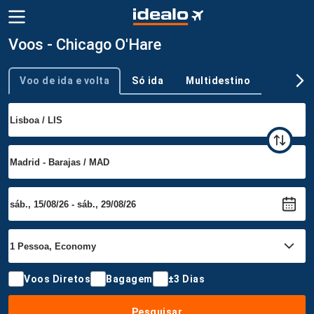
Voos - Chicago O'Hare
Voo de ida e volta
Só ida
Multidestino
Tipo de viagem
Voos Diretos
Bagagem
±3 Dias
Pesquisar