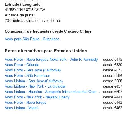
Latitude / Longitude:
41°58'41"N / 87°54'21"W
Altitude da pista:
204 metros acima do nível do mar
Conexões mais frequentes desde Chicago O'Hare
Voos para São Paulo - Guarulhos
Rotas alternativas para Estados Unidos
Voos Porto - Nova Iorque / Nova York - John F. Kennedy
desde €473
Voos Porto - Orlando
desde €529
Voos Porto - San Jose (Califórnia)
desde €672
Voos Porto - São Francisco
desde €594
Voos Lisboa - San Jose (Califórnia)
desde €608
Voos Lisboa - New York - La Guardia
desde €437
Voos Lisboa - Houston - Aeroporto Intercontinental George Bush, TX
desde €697
Voos Porto - New York - Newark Liberty
desde €441
Voos Porto - Nova Iorque
desde €441
Voos Lisboa - Miami
desde €462