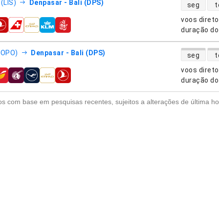
disponibili
(LIS)
Denpasar - Bali (DPS)
seg
t
voos diret
nhias aéreas
duração do
disponibili
(OPO)
Denpasar - Bali (DPS)
seg
t
voos diret
nhias aéreas
duração do
s com base em pesquisas recentes, sujeitos a alterações de última ho