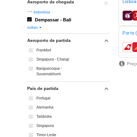
Lisboa 
Aeroporto de chegada
Indonésia
compa
Dempassar - Bali
outras
Porto 
Aeroporto de partida
compa
Frankfurt
Singapura - Changi
Preço
Banguecoque -
Suvarnabhumi
País de partida
Portugal
Alemanha
Tailândia
Singapura
Timor-Leste