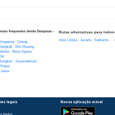
mais frequentes desde Denpasar -
Rotas alternativas para Indon
Voos Lisboa - Jacarta - Soekarno - Hatta
Singapura - Changi
 Bangkok - Don Mueang
Manila - Ninoy Aquino
ili
Bangkok - Suvarnabhumi
Phuket
Lisboa
ões legais
nossa aplicação móvel
os dados