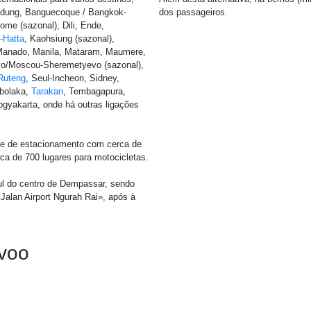
ndung, Banguecoque / Bangkok-
dos passageiros.
ome (sazonal), Dili, Ende,
-Hatta
, Kaohsiung (sazonal),
Manado, Manila, Mataram, Maumere,
o/Moscou-Sheremetyevo (sazonal),
Ruteng
, Seul-Incheon, Sidney,
mbolaka,
Tarakan
, Tembagapura,
gyakarta, onde há outras ligações
e de estacionamento com cerca de
ca de 700 lugares para motocicletas.
ul do centro de Dempassar, sendo
«Jalan Airport Ngurah Rai», após à
 voo