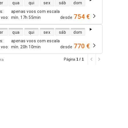
dade de voos diretos
er
qua
qui
sex
sáb
dom
os
:
apenas voos com escala
754 €
 voo
:
mín.
17h 55min
desde
dade de voos diretos
er
qua
qui
sex
sáb
dom
os
:
apenas voos com escala
770 €
 voo
:
mín.
20h 10min
desde
ra
Página
1 / 1