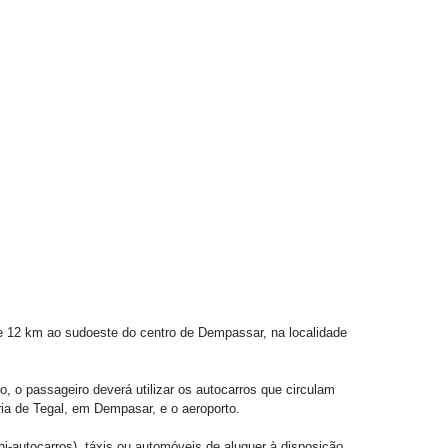
de 12 km ao sudoeste do centro de Dempassar, na localidade
, o passageiro deverá utilizar os autocarros que circulam
ria de Tegal, em Dempasar, e o aeroporto.
i-autocarros), táxis ou automóveis de aluguer à disposição