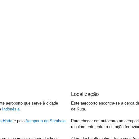
Localização
te aeroporto que serve à cidade
Este aeroporto encontra-se a cerca 
da
Indonésia
.
de Kuta.
o-Hatta
e pelo
Aeroporto de Surabaia-
Para chegar em autocarro ao aeroporto
regularmente entre a estação ferroviá
rnacionais para vários destinos,
Além desta alternativa, há bemos (min