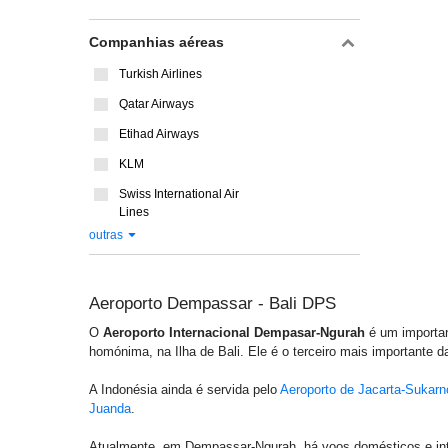
Companhias aéreas
Turkish Airlines
Qatar Airways
Etihad Airways
KLM
Swiss International Air
Lines
outras
Aeroporto Dempassar - Bali DPS
O
Aeroporto Internacional Dempasar-Ngurah
é um importan
homónima, na Ilha de Bali. Ele é o terceiro mais importante 
A Indonésia ainda é servida pelo
Aeroporto de Jacarta-Sukarn
Juanda
.
Atualmente, em Dempassar-Ngurah, há voos domésticos e inte