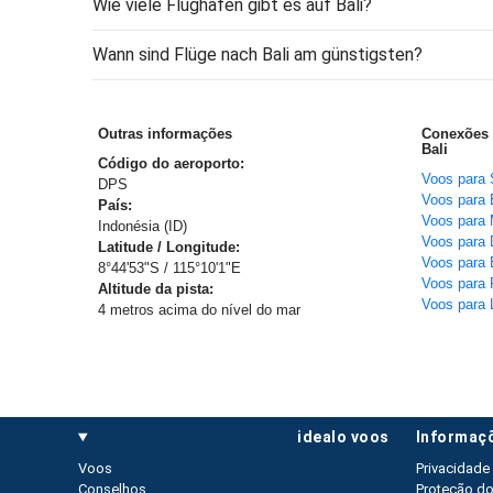
Wie viele Flughäfen gibt es auf Bali?
Wann sind Flüge nach Bali am günstigsten?
Outras informações
Conexões 
Bali
Código do aeroporto:
Voos para 
DPS
Voos para
País:
Voos para 
Indonésia (ID)
Voos para D
Latitude / Longitude:
Voos para 
8°44'53"S / 115°10'1"E
Voos para 
Altitude da pista:
Voos para 
4 metros acima do nível do mar
idealo voos
informaç
Voos
Privacidade
Conselhos
Proteção d