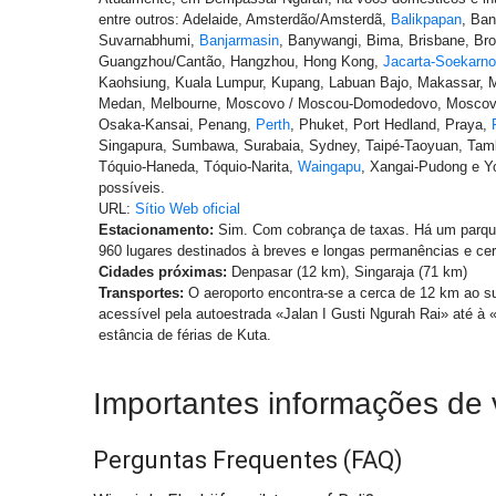
entre outros: Adelaide, Amsterdão/Amsterdã,
Balikpapan
, Ba
Suvarnabhumi,
Banjarmasin
, Banywangi, Bima, Brisbane, Bro
Guangzhou/Cantão, Hangzhou, Hong Kong,
Jacarta-Soekarno
Kaohsiung, Kuala Lumpur, Kupang, Labuan Bajo, Makassar, 
Medan, Melbourne, Moscovo / Moscou-Domodedovo, Moscov
Osaka-Kansai, Penang,
Perth
, Phuket, Port Hedland, Praya,
Singapura, Sumbawa, Surabaia, Sydney, Taipé-Taoyuan, Ta
Tóquio-Haneda, Tóquio-Narita,
Waingapu
, Xangai-Pudong e Yo
possíveis.
URL:
Sítio Web oficial
Estacionamento:
Sim. Com cobrança de taxas. Há um parqu
960 lugares destinados à breves e longas permanências e cer
Cidades próximas:
Denpasar (12 km), Singaraja (71 km)
Transportes:
O aeroporto encontra-se a cerca de 12 km ao s
acessível pela autoestrada «Jalan I Gusti Ngurah Rai» até à 
estância de férias de Kuta.
Importantes informações de
Perguntas Frequentes
(FAQ)